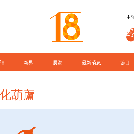
主
龍
新界
展覽
最新消息
節目
化葫蘆