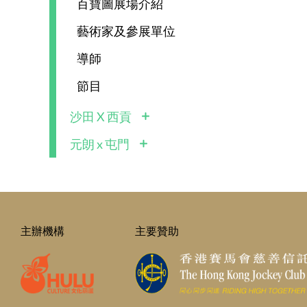
百寶圖展場介紹
藝術家及參展單位
導師
節目
沙田 X 西貢
元朗 x 屯門
主辦機構
主要贊助