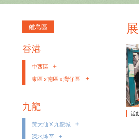
展
離島區
香港
中西區
東區 x 南區 x 灣仔區
九龍
活
黃大仙 X 九龍城
深水埗區