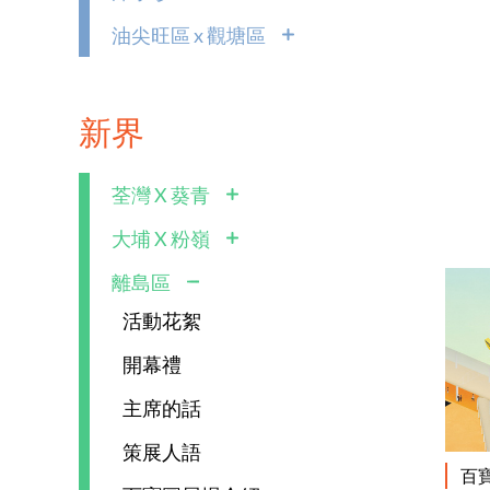
油尖旺區 x 觀塘區
新界
荃灣 X 葵青
大埔 X 粉嶺
離島區
活動花絮
開幕禮
主席的話
策展人語
百