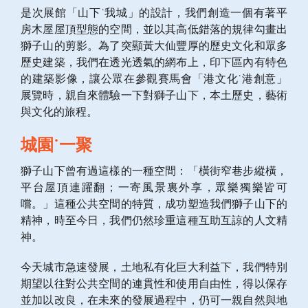
是次展館「山下˙我城」的設計，我們創造一個有著平
房木屋屋頂型態的空間，並以其高低錯落的規律勾畫出
獅子山的剪影。為了突顯黃大仙豐厚的歷史文化和眾多
歷史建築，我們在透光透氣的網布上，印下區內有特色
的建築影像，讓公眾在參觀賽馬會「港文化˙港創意」
展覽時，親自來體驗一下對獅子山下，本土歷史，藝術
與文化的旅程。
城園˙一聚
獅子山下曾有過這樣的一種空間：「橫街窄巷步縱橫，
平台屋頂連躍翻；一寄風景裏外享，眾樂獨樂皆可
嚐。」這種公共空間的特質，成功塑造我們獅子山下的
精神，時至今日，我們仍然珍重這種互助互諒的人文精
神。
今天城市急速發展，土地私有化巨大利益下，我們特別
期望以往對公共空間的連貫性和使用自由性，得以保存
並加以改良，在未來的發展過程中，仍可一親自然與地