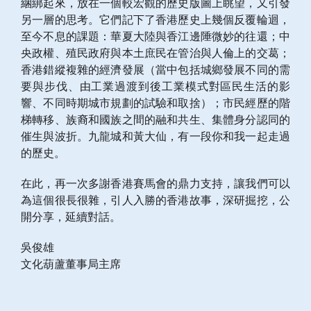
綑綁起來，放在一個較宏觀的歷史版圖上眺望，又引發
另一層的思考。它們記下了香港歷史上幾個反覆輪迴，
至今不息的課題：華夏大陸與香江邊陲微妙的往還；中
央政權、殖民政府與本土庶民在管治與人倫上的交葛；
香港錯縱複雜的經濟發展（當中包括城鄉發展不同的需
要與步伐、由工業過渡到後工業模式對區民生活的影
響、不同時期城市規劃的試驗和取捨）；市民經歷的階
梯轉移、族裔和國族之間的融和共生、集體身分認同的
催生與波折。九龍城和黃大仙，有一段你和我一起走過
的歷史。
在此，再一次多謝香港賽馬會的鼎力支持，讓我們可以
為這個很長很雜，引人入勝的香港故事，深研掘挖，公
開分享，延續對話。
吳俊雄
文化葫蘆董事局主席