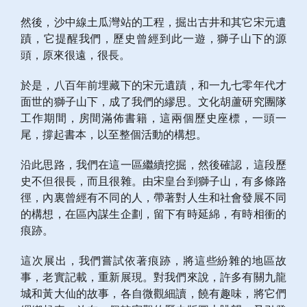
然後，沙中線土瓜灣站的工程，掘出古井和其它宋元遺
蹟，它提醒我們，歷史曾經到此一遊，獅子山下的源
頭，原來很遠，很長。
於是，八百年前埋藏下的宋元遺蹟，和一九七零年代才
面世的獅子山下，成了我們的繆思。文化胡蘆研究團隊
工作期間，房間滿佈書籍，這兩個歷史座標，一頭一
尾，撐起書本，以至整個活動的構想。
沿此思路，我們在這一區繼續挖掘，然後確認，這段歷
史不但很長，而且很雜。由宋皇台到獅子山，有多條路
徑，內裏曾經有不同的人，帶著對人生和社會發展不同
的構想，在區內謀生企劃，留下有時延綿，有時相衝的
痕跡。
這次展出，我們嘗試依著痕跡，將這些紛雜的地區故
事，老實記載，重新展現。對我們來說，許多有關九龍
城和黃大仙的故事，各自微觀細讀，饒有趣味，將它們