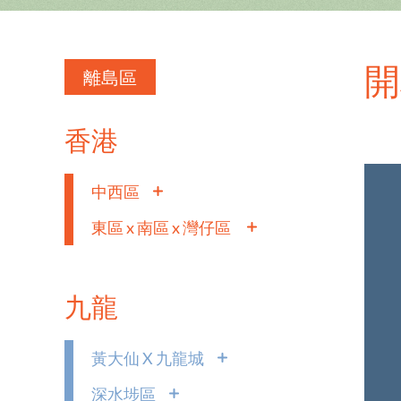
開
離島區
香港
中西區
東區 x 南區 x 灣仔區
九龍
黃大仙 X 九龍城
深水埗區