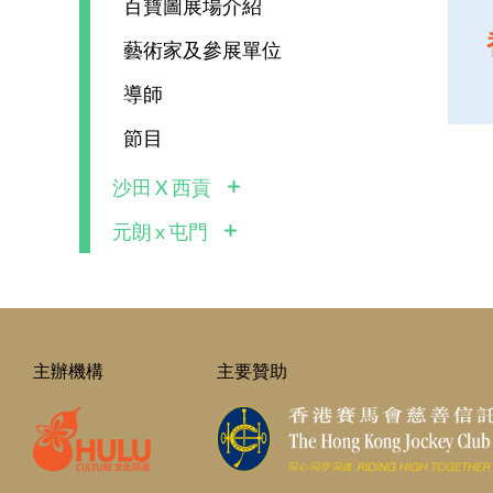
百寶圖展場介紹
藝術家及參展單位
導師
節目
沙田 X 西貢
元朗 x 屯門
主辦機構
主要贊助