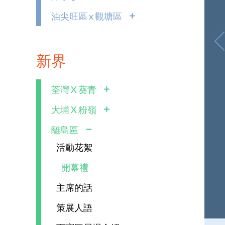
油尖旺區 x 觀塘區
新界
荃灣 X 葵青
大埔 X 粉嶺
離島區
活動花絮
開幕禮
主席的話
策展人語