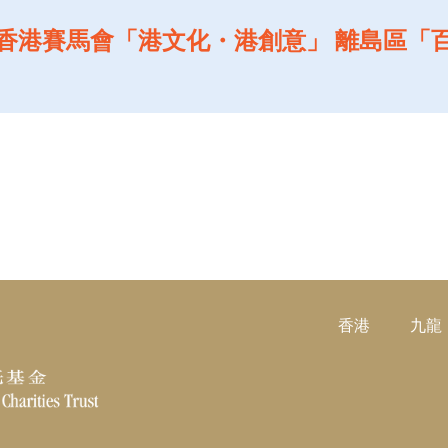
香港賽馬會「港文化・港創意」 離島區「
香港
九龍