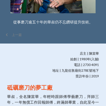
從事磨刀逾五十年的華叔仍不忘鑽研提升技術。
上一篇
店主 | 陳當華
始創 | 1980年(入舖)
電話 | 2730 4091
地址 | 九龍佐敦廟街278E號地下
受訪年份 | 2019
砥礪磨刀的夢工廠
華叔，全名陳當華，年輕時跟師傅學藝磨刀，拜師三
年，一年無償工作回報師傅，終滿師畢業，自此至今一