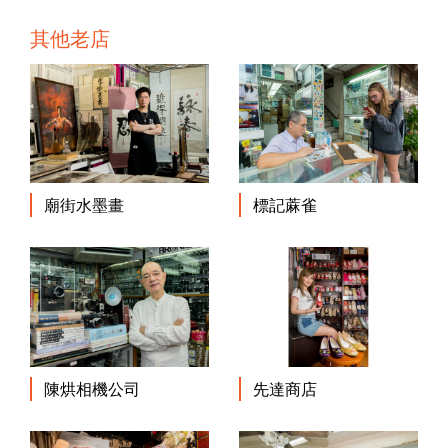
其他老店
廟街水墨畫
標記蔴雀
陳烘相機公司
先達商店