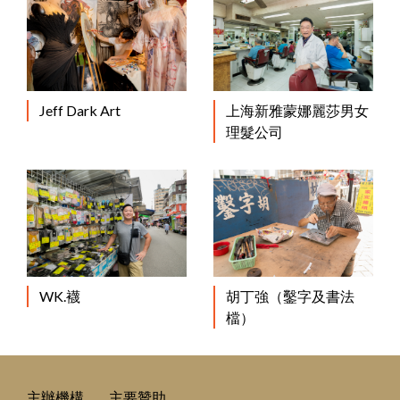
Jeff Dark Art
上海新雅蒙娜麗莎男女
理髮公司
WK.襪
胡丁強（鑿字及書法
檔）
主辦機構
主要贊助