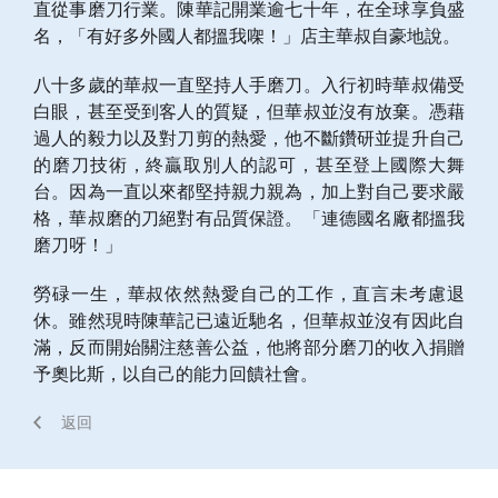
直從事磨刀行業。陳華記開業逾七十年，在全球享負盛
名，「有好多外國人都搵我㗎！」店主華叔自豪地說。
八十多歲的華叔一直堅持人手磨刀。入行初時華叔備受
白眼，甚至受到客人的質疑，但華叔並沒有放棄。憑藉
過人的毅力以及對刀剪的熱愛，他不斷鑽研並提升自己
的磨刀技術，終贏取別人的認可，甚至登上國際大舞
台。因為一直以來都堅持親力親為，加上對自己要求嚴
格，華叔磨的刀絕對有品質保證。「連德國名廠都搵我
磨刀呀！」
勞碌一生，華叔依然熱愛自己的工作，直言未考慮退
休。雖然現時陳華記已遠近馳名，但華叔並沒有因此自
滿，反而開始關注慈善公益，他將部分磨刀的收入捐贈
予奧比斯，以自己的能力回饋社會。
返回