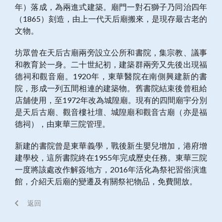
年）落成，為兩進式建築。廟門一對石獅子乃同治四年
（1865）刻造，由上一代天后廟搬來，是現存最古老的
文物。
坊眾曾在天后古廟兩旁設立公所和書院，集宗教、議事
和教育於一身。二十世紀初，建築群兩旁又先後出現福
德祠和觀音廟。1920年，東華醫院在南側興建新的書
院，形成一列五間相連的建築物。舊書院結束後曾租給
店舖使用，至1972年改為城隍廟。現有的四間廟宇分別
是天后古廟、觀音樓社壇、城隍廟和觀音古廟（亦是福
德祠），由東華三院管理。
新建的書院曾是東華義學，戰後新生嬰兒增加，港府增
建學校，這所書院終在1955年完成歷史任務。東華三院
一度將該處改作解簽地方，2016年活化為祭祀習俗演進
館，介紹天后廟的變遷及有關祭祀物品，免費開放。
返回