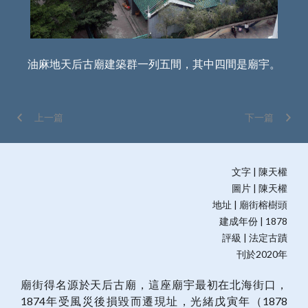
油麻地天后古廟建築群一列五間，其中四間是廟宇。
天
上一篇
下一篇
文字 | 陳天權
圖片 | 陳天權
地址 | 廟街榕樹頭
建成年份 | 1878
評級 | 法定古蹟
刊於2020年
廟街得名源於天后古廟，這座廟宇最初在北海街口，
1874年受風災後損毀而遷現址，光緒戊寅年（1878