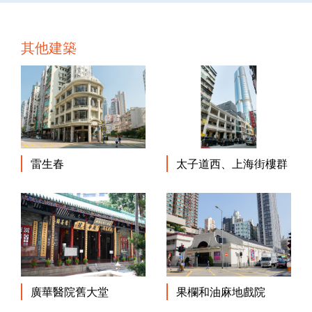
其他建築
雷生春
太子道西、上海街樓群
廣華醫院舊大堂
果欄和油麻地戲院