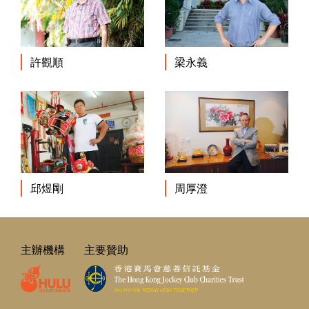
許觀順
梁永義
邱煜剛
周厚澄
主辦機構
主要贊助