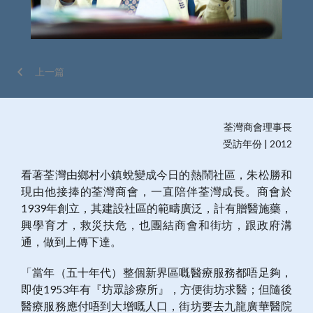
上一篇
荃灣商會理事長
受訪年份 | 2012
看著荃灣由鄉村小鎮蛻變成今日的熱鬧社區，朱松勝和
現由他接捧的荃灣商會，一直陪伴荃灣成長。商會於
1939年創立，其建設社區的範疇廣泛，計有贈醫施藥，
興學育才，救災扶危，也團結商會和街坊，跟政府溝
通，做到上傳下達。
「當年（五十年代）整個新界區嘅醫療服務都唔足夠，
即使1953年有『坊眾診療所』，方便街坊求醫；但隨後
醫療服務應付唔到大增嘅人口，街坊要去九龍廣華醫院