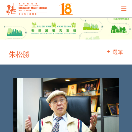
主辦機構
主要贊助
選單
朱松勝