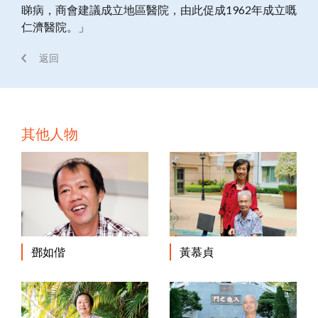
睇病，商會建議成立地區醫院，由此促成1962年成立嘅
仁濟醫院。」
返回
其他人物
鄧如偕
黃慕貞