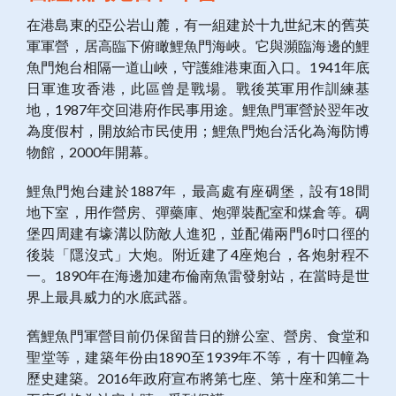
在港島東的亞公岩山麓，有一組建於十九世紀末的舊英
軍軍營，居高臨下俯瞰鯉魚門海峽。它與瀕臨海邊的鯉
魚門炮台相隔一道山峽，守護維港東面入口。1941年底
日軍進攻香港，此區曾是戰場。戰後英軍用作訓練基
地，1987年交回港府作民事用途。鯉魚門軍營於翌年改
為度假村，開放給市民使用；鯉魚門炮台活化為海防博
物館，2000年開幕。
鯉魚門炮台建於1887年，最高處有座碉堡，設有18間
地下室，用作營房、彈藥庫、炮彈裝配室和煤倉等。碉
堡四周建有壕溝以防敵人進犯，並配備兩門6吋口徑的
後裝「隱沒式」大炮。附近建了4座炮台，各炮射程不
一。1890年在海邊加建布倫南魚雷發射站，在當時是世
界上最具威力的水底武器。
舊鯉魚門軍營目前仍保留昔日的辦公室、營房、食堂和
聖堂等，建築年份由1890至1939年不等，有十四幢為
歷史建築。2016年政府宣布將第七座、第十座和第二十