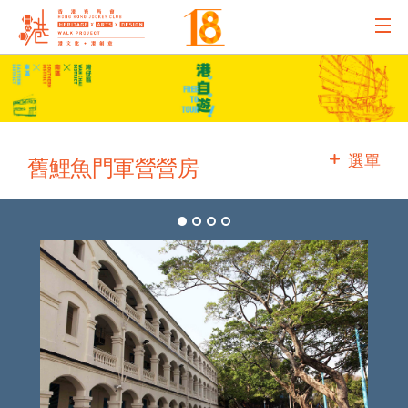
主辦機構
主要贊助
選單
舊鯉魚門軍營營房