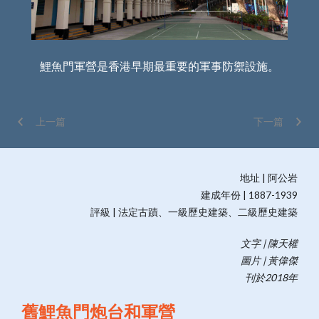
鯉魚門軍營是香港早期最重要的軍事防禦設施。
碉
上一篇
下一篇
地址 | 阿公岩
建成年份 | 1887-1939
評級 | 法定古蹟、一級歷史建築、二級歷史建築
文字 | 陳天權
圖片 | 黃偉傑
刊於2018年
舊鯉魚門炮台和軍營