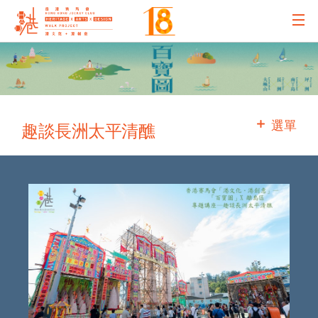
主辦機構
主要贊助
選單
趣談長洲太平清醮