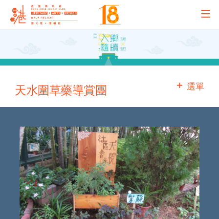
主辦機構
主要贊助
選單
天水圍草藥導賞團