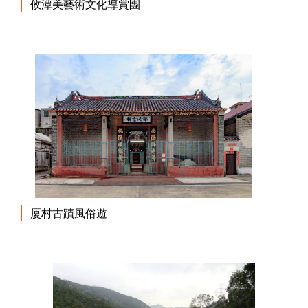
攸潭美藝術文化導賞團
厦村古蹟風俗遊