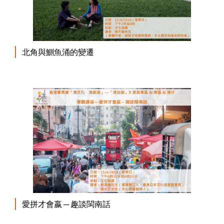
北角與鰂魚涌的變遷
愛拼才會嬴 ─ 趣談閩南話