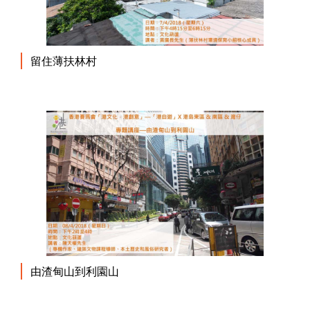
留住薄扶林村
由渣甸山到利園山