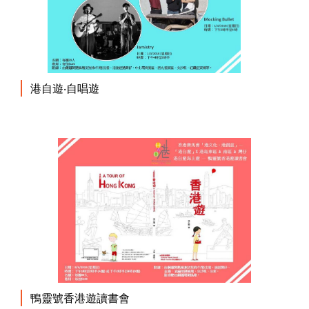
港自遊‧自唱遊
鴨靈號香港遊讀書會