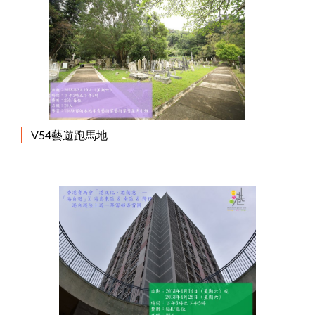
V54藝遊跑馬地