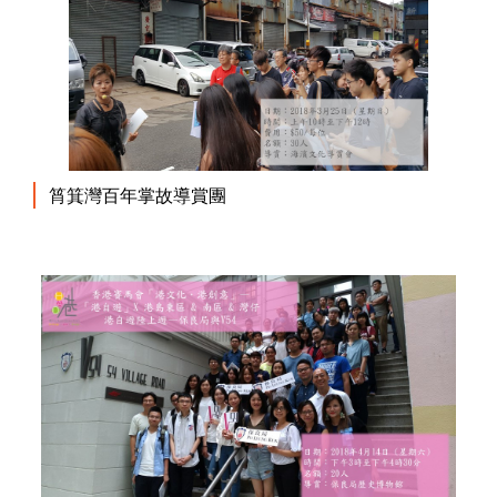
筲箕灣百年掌故導賞團