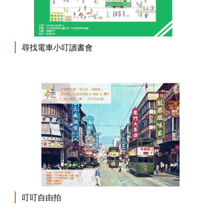
尋找電車小叮讀書會
叮叮自由拍