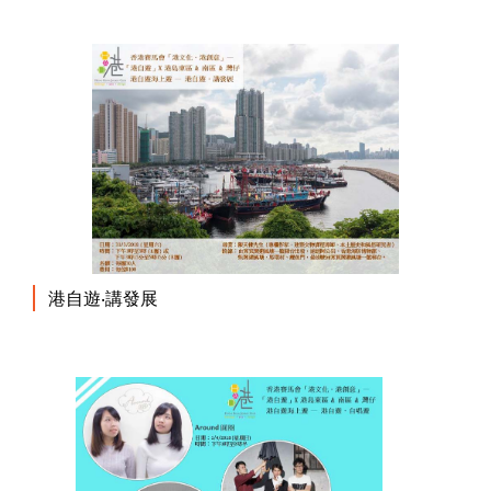
港自遊‧講發展