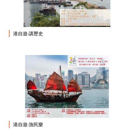
港自遊‧講歷史
港自遊‧漁民樂