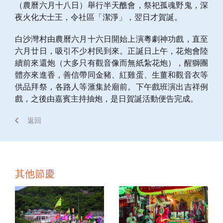
（農曆六月十八日）舉行半天醮會，祭祀孤魂野鬼，深
夜火化大士王，令社區「潔淨」，翌日才賀誕。
白沙灣村由農曆六月十六日開始上演粵劇神功戲，直至
六月廿日，吸引不少村民到來。正誕日上午，花炮會陸
續前來還炮（大多只有觀音像而無紙紮花炮），醒獅團
體亦來進香，善信帶同金豬、紅雞蛋、生薑和觀音衣等
供品拜祭，各路人等滙集於廟前。下午戲班演出吉祥例
戲，之後由嘉賓主持抽炮，是日賀誕活動便告完成。
返回
其他節慶