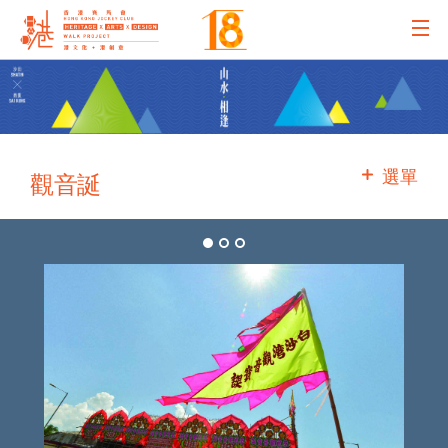
主辦機構
主要贊助
選單
觀音誕