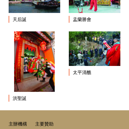
天后誕
盂蘭勝會
太平清醮
洪聖誕
主辦機構
主要贊助