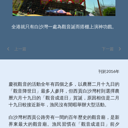
全港就只有白沙灣一處為觀音誕而搭棚上演神功戲。
去
上一篇
下一篇
刊於2016年
慶祝觀音的活動全年有四個之多，以農曆二月十九日的
「觀音降世日」最多人參拜，但西貢白沙灣村則選擇農
曆六月十九日的「觀音成道日」賀誕，原因相信是二月
十九日較接近新年，漁民沒有閒暇舉辦大型活動。
白沙灣村西貢公路旁有一間約百年歷史的觀音廟，是新
界東最大的觀音廟。漁民習慣在「觀音成道日」前夕