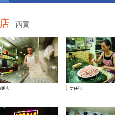
老店
西貢
閱讀更多
文仔記
山粥店