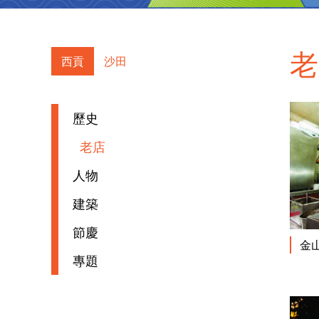
西貢
沙田
歷史
老店
人物
建築
節慶
金
專題