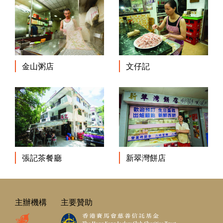
文仔記
金山粥店
張記茶餐廳
新翠灣餅店
主辦機構
主要贊助