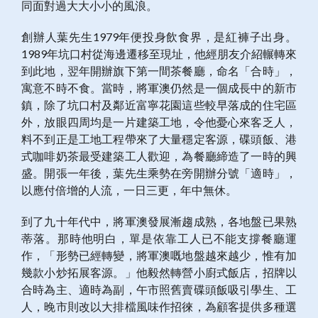
同面對過大大小小的風浪。
創辦人葉先生1979年便投身飲食界，是紅褲子出身。
1989年坑口村從海邊遷移至現址，他經朋友介紹輾轉來
到此地，翌年開辦旗下第一間茶餐廳，命名「合時」，
寓意不時不食。當時，將軍澳仍然是一個成長中的新市
鎮，除了坑口村及鄰近富寧花園這些較早落成的住宅區
外，放眼四周均是一片建築工地，令他憂心來客乏人，
料不到正是工地工程帶來了大量穩定客源，碟頭飯、港
式咖啡奶茶最受建築工人歡迎，為餐廳締造了一時的興
盛。開張一年後，葉先生乘勢在旁開辦分號「適時」，
以應付倍增的人流，一日三更，年中無休。
到了九十年代中，將軍澳發展漸趨成熟，各地盤已果熟
蒂落。那時他明白，單是依靠工人已不能支撐餐廳運
作，「形勢已經轉變，將軍澳嘅地盤越來越少，惟有加
幾款小炒拓展客源。」他毅然轉營小廚式飯店，招牌以
合時為主、適時為副，午市照舊賣碟頭飯吸引學生、工
人，晚市則改以大排檔風味作招徠，為顧客提供多種選