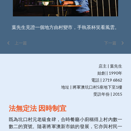
葉先生見證一個地方由村變市，手執茶杯笑看風雲。
上一篇
下一篇
店主 | 葉先生
始創 | 1990年
電話 | 2719 6862
地址 | 將軍澳坑口村5座地下至1樓
受訪年份 | 2015
法無定法 因時制宜
既為坑口村元老級食肆，合時餐廳小廚稱得上村內數一
數二的寶號。隨著將軍澳新市鎮的發展，它亦與村民一