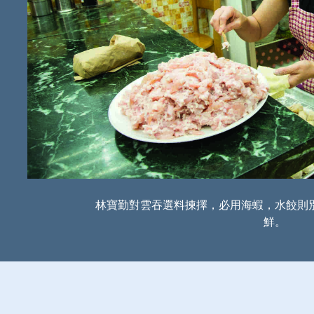
林寶勤對雲吞選料揀擇，必用海蝦，水餃則
鮮。