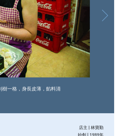
別樹一格，身長皮薄，餡料清
店主 | 林寶勤
始創 | 1989年