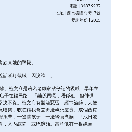
電話 | 3487 9937
地址 | 西貢德隆前街17號
受訪年份 | 2015
會欣賞她的堅毅。
說話斬釘截鐵，因沒誇口。
艱難。植文商是著名老麵家沾仔記的親戚，早年在
時店子在福民路，「鋪係買嘅，唔係租，但仲供
堅決不從。植文商有酗酒惡習，經常酒醉，人便
意唔夠，收咗鋪我會去街邊執紙皮賣。成個西貢
繫孭帶，一邊揹孩子，一邊彎腰煮麵，「成日驚
過，入內慰問，或吃碗麵。當堂像有一根線頭，