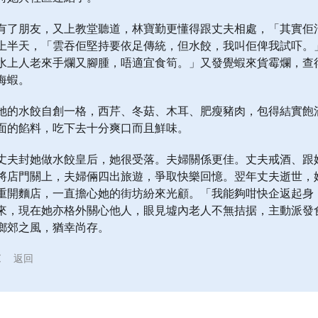
有了朋友，又上教堂聽道，林寶勤更懂得跟丈夫相處，「其實佢
上半天，「雲吞佢堅持要依足傳統，但水餃，我叫佢俾我試吓。
水上人老來手爛又腳腫，唔適宜食筍。」又發覺蝦來貨霉爛，查
海蝦。
她的水餃自創一格，西芹、冬菇、木耳、肥瘦豬肉，包得結實飽
面的餡料，吃下去十分爽口而且鮮味。
丈夫封她做水餃皇后，她很受落。夫婦關係更佳。丈夫戒酒、跟
將店門關上，夫婦倆四出旅遊，爭取快樂回憶。翌年丈夫逝世，她
重開麵店，一直擔心她的街坊紛來光顧。「我能夠咁快企返起身
來，現在她亦格外關心他人，眼見墟內老人不無拮据，主動派發
鄉郊之風，猶幸尚存。
返回