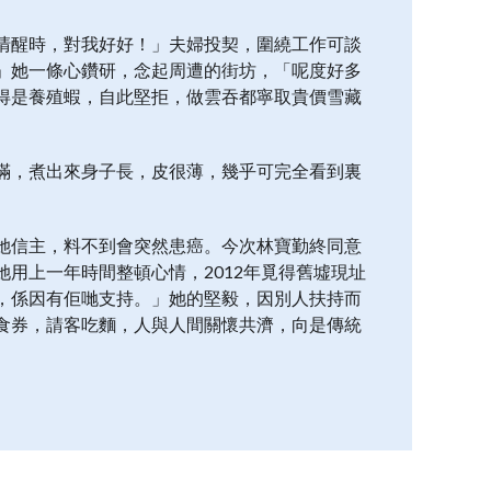
清醒時，對我好好！」夫婦投契，圍繞工作可談
」她一條心鑽研，念起周遭的街坊，「呢度好多
得是養殖蝦，自此堅拒，做雲吞都寧取貴價雪藏
滿，煮出來身子長，皮很薄，幾乎可完全看到裏
她信主，料不到會突然患癌。今次林寶勤終同意
用上一年時間整頓心情，2012年覓得舊墟現址
，係因有佢哋支持。」她的堅毅，因別人扶持而
食券，請客吃麵，人與人間關懷共濟，向是傳統