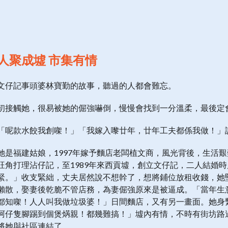
人聚成墟 市集有情
文仔記事頭婆林寶勤的故事，聽過的人都會難忘。
初接觸她，很易被她的倔強嚇倒，慢慢會找到一分溫柔，最後定
「呢款水餃我創㗎！」「我嫁入嚟廿年，廿年工夫都係我做！」
她是福建姑娘，1997年嫁予麵店老闆植文商，風光背後，生活
旺角打理沾仔記，至1989年來西貢墟，創立文仔記，二人結婚
緊。」收支緊絀，丈夫居然說不想幹了，想將鋪位放租收錢，她
懶散，娶妻後乾脆不管店務，為妻倔強原來是被逼成。「當年生
都知㗎！人人叫我做垃圾婆！」日間麵店，又有另一畫面。她身
阿仔隻腳踢到個煲焫親！都幾難搞！」墟內有情，不時有街坊路
將她與社區連結了。