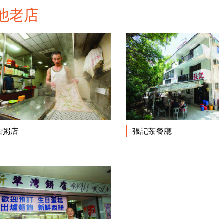
他老店
閱讀更多
張記茶餐廳
山粥店