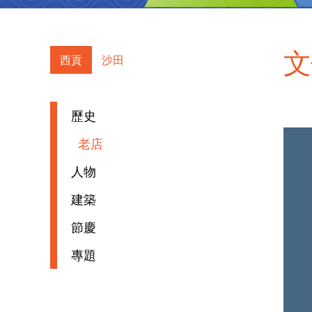
文
西貢
沙田
歷史
老店
人物
建築
節慶
專題