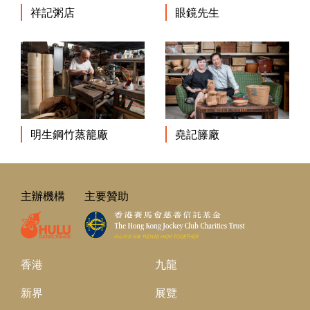
祥記粥店
眼鏡先生
明生鋼竹蒸籠廠
堯記籐廠
主辦機構
主要贊助
香港
九龍
新界
展覽