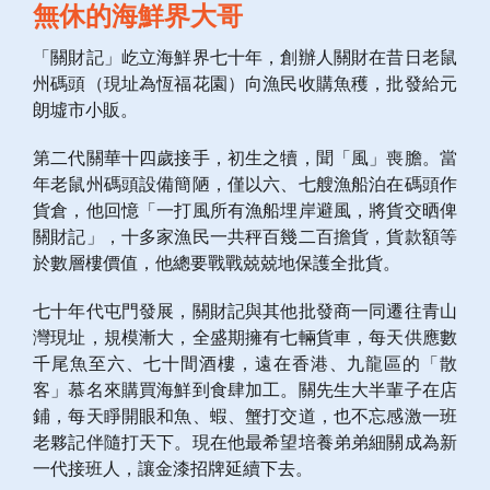
無休的海鮮界大哥
「關財記」屹立海鮮界七十年，創辦人關財在昔日老鼠
州碼頭（現址為恆福花園）向漁民收購魚穫，批發給元
朗墟市小販。
第二代關華十四歲接手，初生之犢，聞「風」喪膽。當
年老鼠州碼頭設備簡陋，僅以六、七艘漁船泊在碼頭作
貨倉，他回憶「一打風所有漁船埋岸避風，將貨交晒俾
關財記」，十多家漁民一共秤百幾二百擔貨，貨款額等
於數層樓價值，他總要戰戰兢兢地保護全批貨。
七十年代屯門發展，關財記與其他批發商一同遷往青山
灣現址，規模漸大，全盛期擁有七輛貨車，每天供應數
千尾魚至六、七十間酒樓，遠在香港、九龍區的「散
客」慕名來購買海鮮到食肆加工。關先生大半輩子在店
鋪，每天睜開眼和魚、蝦、蟹打交道，也不忘感激一班
老夥記伴隨打天下。現在他最希望培養弟弟細關成為新
一代接班人，讓金漆招牌延續下去。