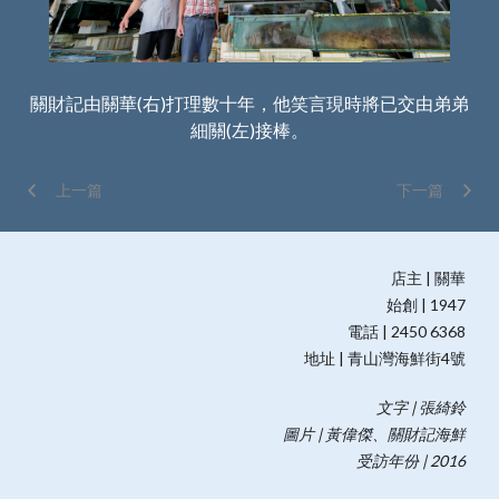
價錢
關財記由關華(右)打理數十年，他笑言現時將已交由弟弟
細關(左)接棒。
上一篇
下一篇
店主 | 關華
始創 | 1947
電話 | 2450 6368
地址 | 青山灣海鮮街4號
文字 | 張綺鈴
圖片 | 黃偉傑、關財記海鮮
受訪年份 | 2016