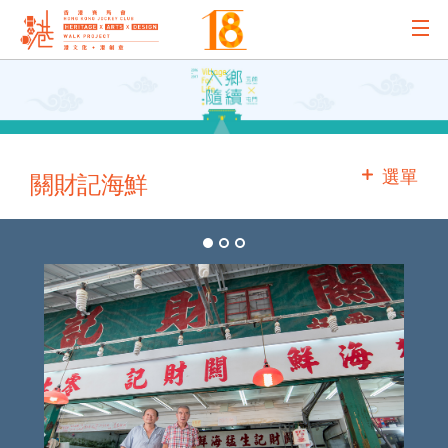
主辦機構
主要贊助
選單
關財記海鮮