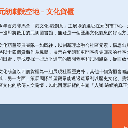
元朗劇院空地 – 文化貨櫃
今年香港賽馬會「港文化‧港創意」主展場的選址在元朗市中心
一邊即將啟用的元朗圖書館，無疑是一個匯集文化氣息的好地方
文化葫蘆策展團隊一如既往，以創新理念融合社區元素，構思出
將以十四個貨櫃作為載體，展示在元朗和屯門區搜集回來的社區
和田野，尋找發掘一些近乎遺忘的鄉間舊事和民間風俗，從而啟
文化葫蘆以四個貨櫃為一組展現社區歷史外，其他十個貨櫃會邀
與，另一方面，策展團隊希望觀眾能透過這系列以歷史文化、藝
區文化的承傳人文關懷，以此回應展覽的主題「入鄉‧隨續的真正
日