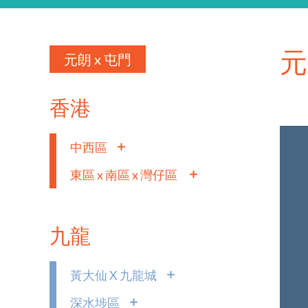
元
元朗 x 屯門
香港
中西區
東區 x 南區 x 灣仔區
九龍
黃大仙 X 九龍城
深水埗區