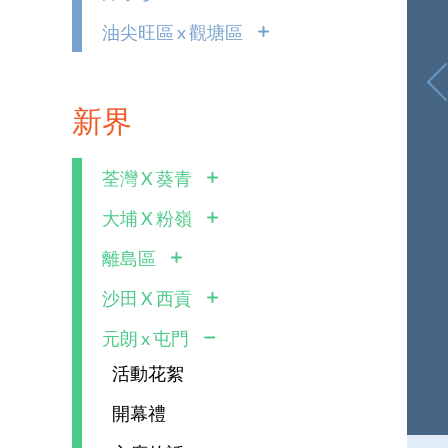
油尖旺區 x 觀塘區
新界
荃灣 X 葵青
大埔 X 粉嶺
離島區
沙田 X 西貢
元朗 x 屯門
活動花絮
開幕禮