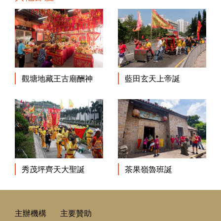
觀塘地藏王古廟酬神
藍田玄天上帝誕
秀茂坪齊天大聖誕
茶果嶺魯班誕
主辦機構
主要贊助