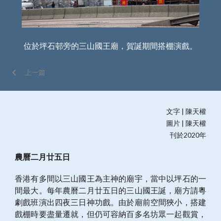
戲
位於坪石邨旁的三山國王廟，賀誕期間搭棚演戲。
上一篇
文字 | 陳天權
圖片 | 陳天權
刊於2020年
農曆二月廿五日
香港有多間以三山國王為主神的廟宇，當中以坪石的一
間最大。每年農曆二月廿五日的三山國王誕，廟方請粵
劇戲班演出四夜三日神功戲。由於廟前空間狹小，搭建
戲棚時要盡量遷就，但仍可容納百多名坊眾一起觀賞，