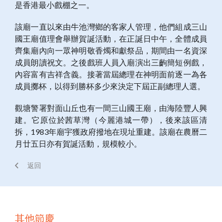
是香港最小戲棚之一。
該廟一直以來由牛池灣鄉的客家人管理，他們組成三山
國王廟值理會舉辦賀誕活動，在正誕日中午，全體成員
齊集廟內向一眾神明敬香燭和獻祭品，期間由一名資深
成員朗讀祝文。之後戲班人員入廟演出三齣簡短例戲，
內容富有吉祥含義。接著當屆總理在神明面前逐一為各
成員擲杯，以得到勝杯多少來決定下屆正副總理人選。
觀塘警署對面山丘也有一間三山國王廟，由海陸豐人興
建。它原位於茜草灣（今麗港城一帶），後來該區清
拆，1983年廟宇獲政府撥地在現址重建。該廟在農曆二
月廿五日亦有賀誕活動，規模較小。
返回
其他節慶