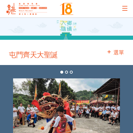
主辦機構
主要贊助
選單
屯門齊天大聖誕