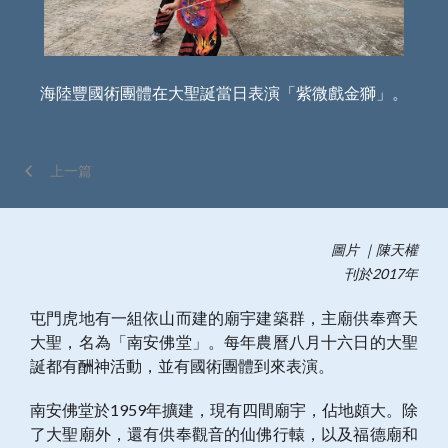
慶祝
海陸豐國術團體在大聖誕當日表演「紫微戲金獅」。
上一篇
圖片 ｜陳天權
刊於2017年
屯門虎地有一組依山而建的廟宇建築群，主廟供奉齊天
大聖，名為「南安佛堂」。每年農曆八月十六日的大聖
誕都有酬神活動，並有國術團體到來表演。
南安佛堂於1959年擴建，現有四間廟宇，佔地頗大。除
了大聖廟外，還有供奉觀音的仙佛行轅，以及福德廟和