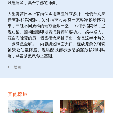
城隍廟等，集合了佛道神像。
大聖誕當日早上有兩個國術團體到來參拜，他們分別舞
廣東獅和鶴佬獅，另外福亨村亦有一支客家麒麟隊前
來，三種不同族群的瑞獸會聚一堂，互相行禮問候，盡
現功架。國術團體即場表演舞獅和耍功夫，娛神娛人。
源自海陸豐的另一個國術會壓軸演出一套長達半小時的
「紫微戲金獅」，內容講述闊面大口、樣貌兇惡的獅猊
被紫微仙童降服。現場配以節奏激昂的鑼鼓鈸和嗩吶
聲，將賀誕氣氛帶上高潮。
返回
其他節慶