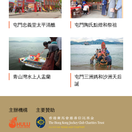
屯門忠義堂太平清醮
屯門陶氏點燈和祭祖
青山灣水上人盂蘭
屯門三洲媽和沙洲天后
誕
主辦機構
主要贊助