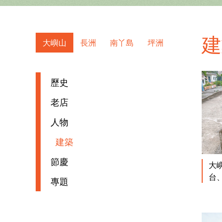
大嶼山
長洲
南丫島
坪洲
歷史
老店
人物
建築
節慶
大
台
專題