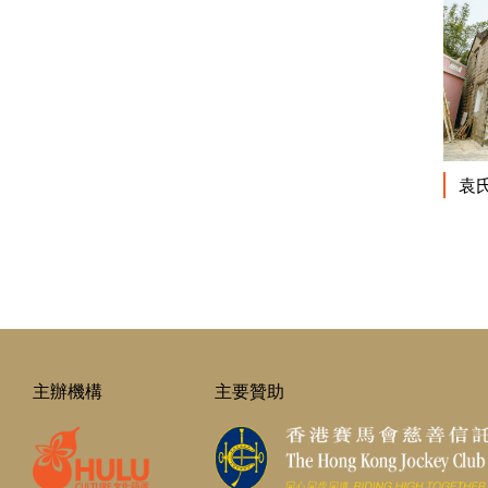
袁
主辦機構
主要贊助