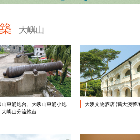
建築
大嶼山
閱讀更多
嶼山東涌炮台、大嶼山東涌小炮
大澳文物酒店 (舊大澳警署
、大嶼山分流炮台