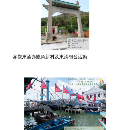
參觀東涌赤鱲角新村及東涌砲台活動