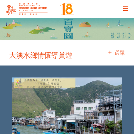
主辦機構
主要贊助
選單
大澳水鄉情懷導賞遊