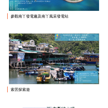
參觀南丫發電廠及南丫風采發電站
索罟探索遊