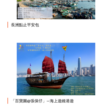
長洲點止平安包
「百寶圖@張保仔」—海上遊維港遊