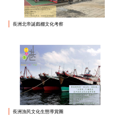
長洲北帝誕戲棚文化考察
長洲漁民文化生態導賞團