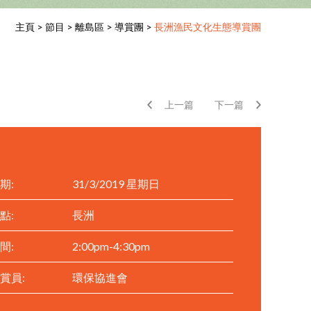
主頁
>
節目
>
離島區
>
導賞團
>
長洲漁民文化生態導賞團
上一篇
下一篇
期:
31/3/2019 星期日
點:
長洲
間:
2:00pm-4:30pm
賞員:
環保協進會