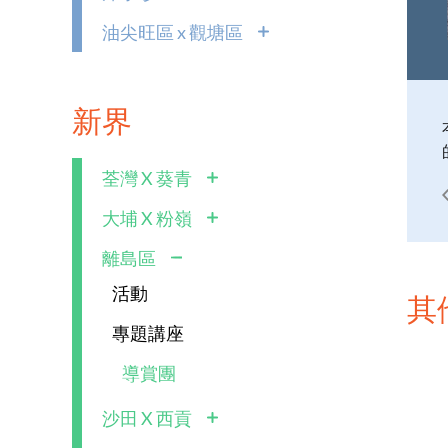
油尖旺區 x 觀塘區
新界
荃灣 X 葵青
大埔 X 粉嶺
離島區
活動
其
專題講座
導賞團
沙田 X 西貢