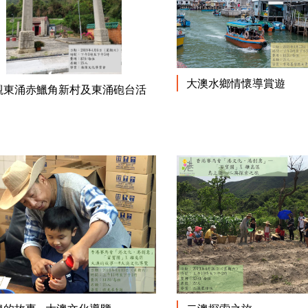
大澳水鄉情懷導賞遊
閱讀更多
觀東涌赤鱲角新村及東涌砲台活
閱讀更多