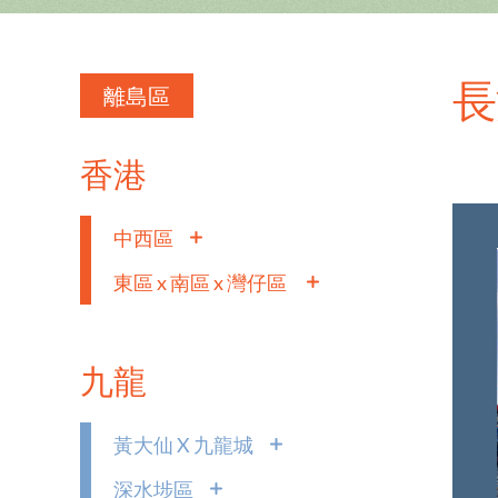
長
離島區
香港
中西區
東區 x 南區 x 灣仔區
九龍
黃大仙 X 九龍城
深水埗區