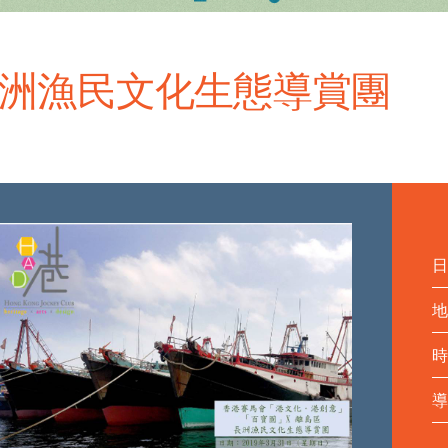
洲漁民文化生態導賞團
日
地
時
導