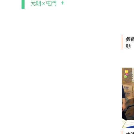
元朗 x 屯門
參
動