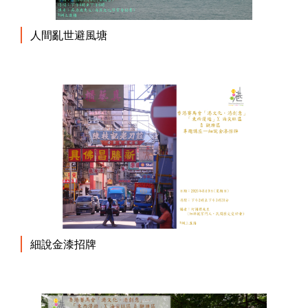
人間亂世避風塘
細說金漆招牌