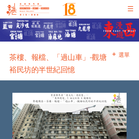
主辦機構
主要贊助
選單
茶樓、報檔、「過山車」-觀塘
裕民坊的半世紀回憶