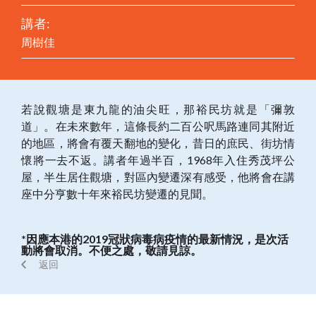
講者:
周樹佳
若說觀塘是東九龍的油尖旺，那裕民坊就是「彌敦
道」。在未來數年，這條長約二百公呎馬路連同其附近
的地區，將會有覆天翻地的變化，昔日的庶民、街坊情
懷將一去不返。講者年過半百，1968年入住秀茂坪公
屋，半生居住觀塘，對區內變遷深有感受，他將會在講
座中分亨數十年來裕民坊變遷的見聞。
*因應本港的2019冠狀病毒病疫情的最新情況，
是次活
動將會取消。不便之處，敬請見諒。
返回