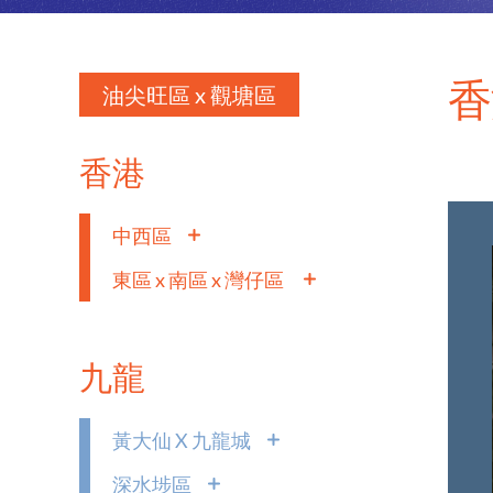
香
油尖旺區 x 觀塘區
香港
中西區
東區 x 南區 x 灣仔區
九龍
黃大仙 X 九龍城
深水埗區