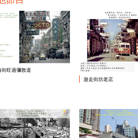
閱讀更多
海街旺過彌敦道
遊走街坊老店