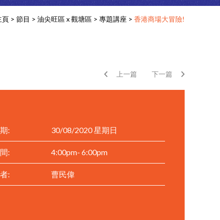
主頁
>
節目
>
油尖旺區 x 觀塘區
>
專題講座
>
香港商場大冒險!
上一篇
下一篇
期:
30/08/2020 星期日
間:
4:00pm- 6:00pm
者:
曹民偉