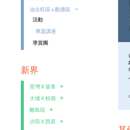
油尖旺區 x 觀塘區
活動
專題講座
導賞團
新界
荃灣 X 葵青
大埔 X 粉嶺
離島區
沙田 X 西貢
其