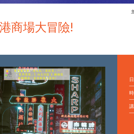
港商場大冒險!
日
時
講