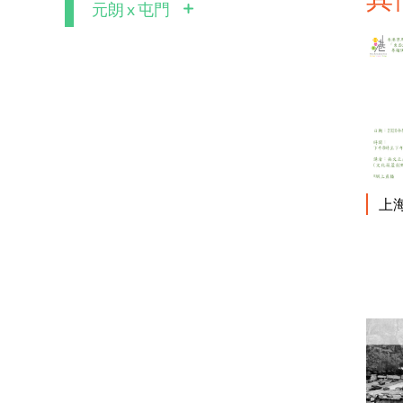
元朗 x 屯門
上