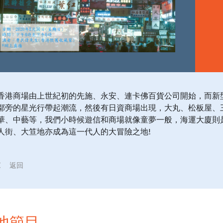
香港商場由上世紀初的先施、永安、連卡佛百貨公司開始，而新
鄰旁的星光行帶起潮流，然後有日資商場出現，大丸、松板屋、
華、中藝等，我們小時候遊信和商場就像童夢一般，海運大廈則
人街、大笪地亦成為這一代人的大冒險之地!
返回
他節目