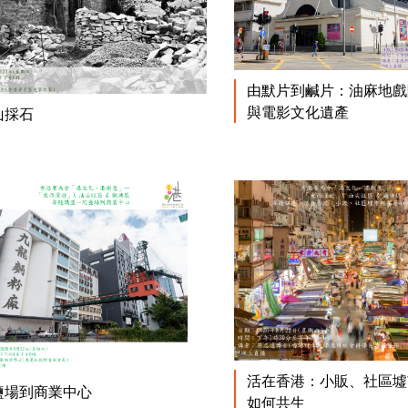
由默片到鹹片：油麻地戲
與電影文化遺產
閱讀更多
山採石
活在香港：小販、社區墟
閱讀更多
鹽場到商業中心
如何共生