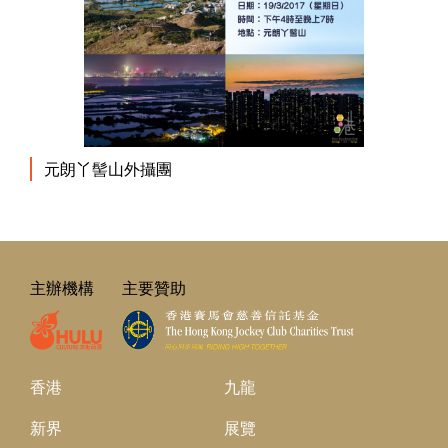
元朗丫髻山外攝團
主辦機構
主要贊助
香港
九龍
新界
展覽