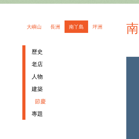
南
大嶼山
長洲
南丫島
坪洲
歷史
老店
人物
建築
節慶
專題