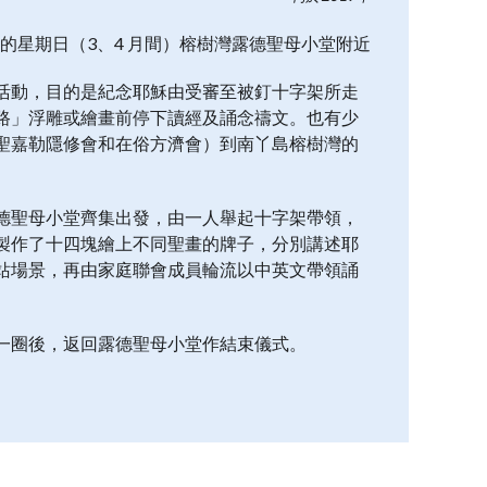
的星期日（3、4 月間）榕樹灣露德聖母小堂附近
活動，目的是紀念耶穌由受審至被釘十字架所走
路」浮雕或繪畫前停下讀經及誦念禱文。也有少
聖嘉勒隱修會和在俗方濟會）到南丫島榕樹灣的
德聖母小堂齊集出發，由一人舉起十字架帶領，
製作了十四塊繪上不同聖畫的牌子，分別講述耶
站場景，再由家庭聯會成員輪流以中英文帶領誦
一圈後，返回露德聖母小堂作結束儀式。