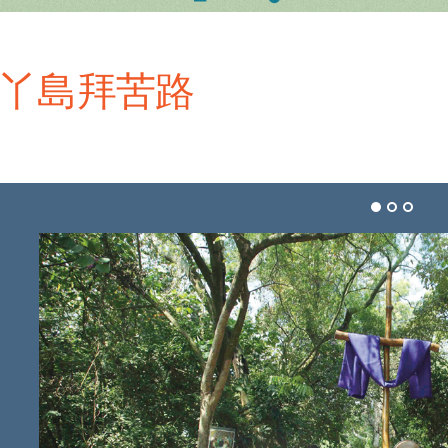
丫島拜苦路