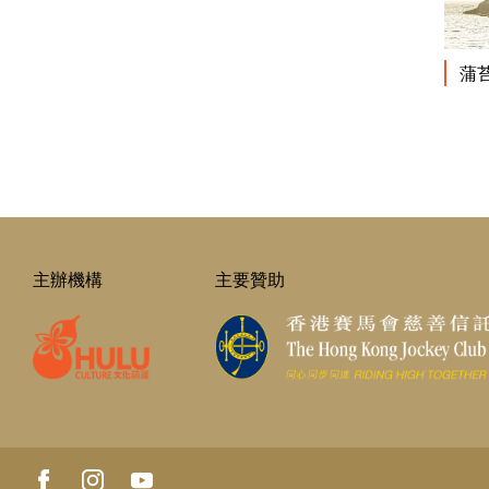
蒲
主辦機構
主要贊助