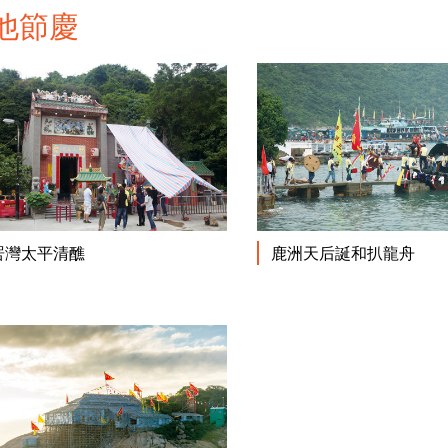
他節慶
閱讀更多
罟灣太平清醮
鹿洲天后誕和扒龍舟