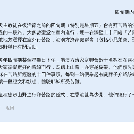
四旬期內
天主教徒在復活節之前的四旬期（特別是星期五）會有拜苦路的
過的一段路。大多數聖堂在室內進行，逐一在牆壁上十四處「苦
數地方選擇在室外行苦路，港澳方濟家庭聯會（包括小兄弟會、
郊野舉行有關活動。
每年四旬期某個星期日下午，港澳方濟家庭聯會數十名教友在露
大家循擬定好的路線而行，既踏上山路，亦穿越樹叢。他們預先
穌在苦路所經歷的十四件事蹟。每到一站便舉起有關牌子介紹該
讀一段經文和默想，體驗耶穌所受苦難。
這種徒步山野進行拜苦路的儀式，在香港甚為少見。他們繞行了
返回