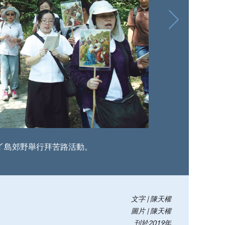
丫島郊野舉行拜苦路活動。
文字 | 陳天權
圖片 | 陳天權
刊於2019年