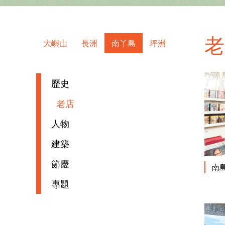
大嶼山
長洲
南丫島
坪洲
歷史
老店
人物
建築
節慶
南
專題