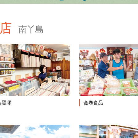
老店
南丫島
閱讀更多
島黑膠
金卷食品