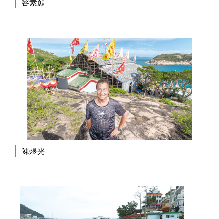
容素顏
陳煜光