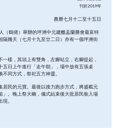
刊於2019年
農曆七月十二至十五日
豐人（鶴佬）舉辦的坪洲中元建醮盂蘭勝會最富特
相隔幾天（七月十九至廿二日）亦有一個坪洲街
不一樣，其頭上有雙角，左腳站立，右腳提起，
十五日上午進行「走午朝」，場中放有五張桌
換不同方式，祭祀五方神靈。
集居民的元寶。最後以接力跑步方式，將盛載元
船」。晚上祭大幽，儀式結束後大批居民衝入場
出現。