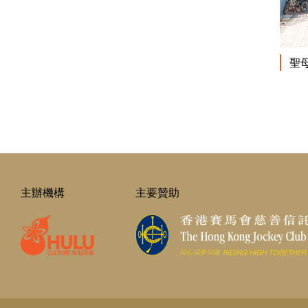
聖
主辦機構
主要贊助