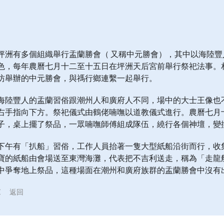
坪洲有多個組織舉行盂蘭勝會（ 又稱中元勝會），其中以海陸
色，每年農曆七月十二至十五日在坪洲天后宮前舉行祭祀法事。
坊舉辦的中元勝會，與禡行鄉連繫一起舉行。
海陸豐人的盂蘭習俗跟潮州人和廣府人不同，場中的大士王像也
右手指向下方。祭祀儀式由鶴佬喃嘸以道教儀式進行。農曆七月
子，桌上擺了祭品，一眾喃嘸師傅組成隊伍，繞行各個神壇，變
下午有「扒船」習俗，工作人員抬著一隻大型紙船沿街而行，收
寶的紙船由會場送至東灣海灘，代表把不吉利送走，稱為「走龍
中爭奪地上祭品，這種場面在潮州和廣府族群的盂蘭勝會中沒有
返回