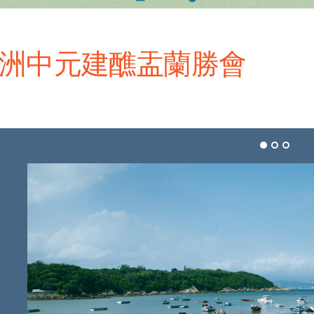
洲中元建醮盂蘭勝會