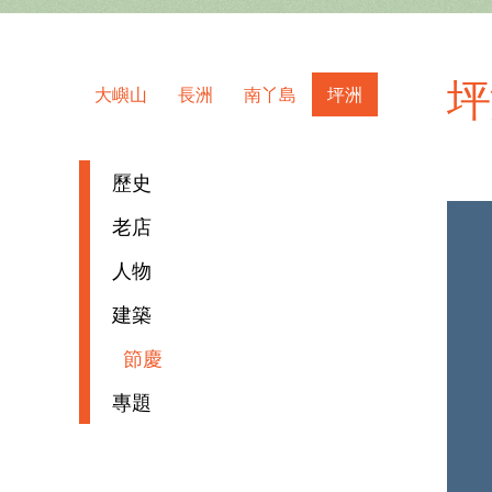
坪
大嶼山
長洲
南丫島
坪洲
歷史
老店
人物
建築
節慶
專題