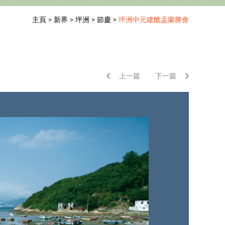
主頁
>
新界
>
坪洲
>
節慶
>
坪洲中元建醮盂蘭勝會
上一篇
下一篇