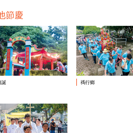
他節慶
閱讀更多
姐誕
禡行鄉