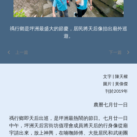
前放
禡行鄉是坪洲最盛大的節慶，居民將天后像抬出廟外巡
遊。
上一篇
下一篇
文字 | 陳天權
圖片 | 黃偉傑
刊於2019年
農曆七月廿一日
禡行鄉即天后出巡，是坪洲最熱鬧的節日。七月廿一日
中午，坪洲天后宮街坊值理會成員將天后的行身像從廟
宇請出來，放上神輿，在喃嘸師傅、大批居民和武術團