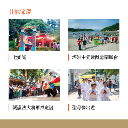
其他節慶
七姐誕
坪洲中元建醮盂蘭勝會
關護法大將軍成道誕
聖母像出遊