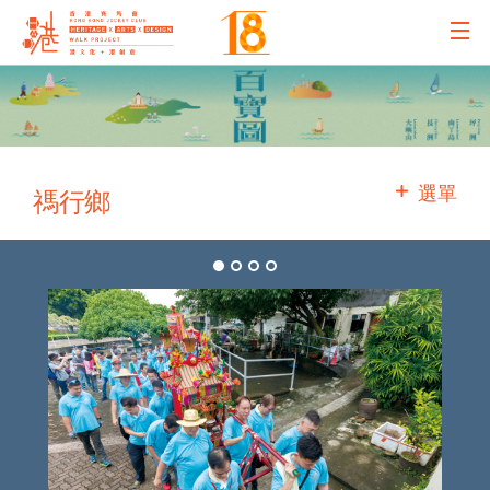
主辦機構
主要贊助
選單
禡行鄉