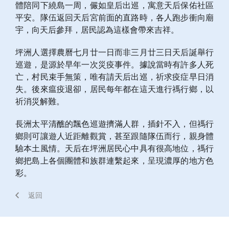
體陪同下繞島一周，儼如皇后出巡，寓意天后保佑社區
平安。隊伍返回天后宮前面的直路時，各人跑步衝向廟
宇，向天后參拜，居民認為這樣會帶來吉祥。
坪洲人選擇農曆七月廿一日而非三月廿三日天后誕舉行
巡遊，是源於早年一次災疫事件。據說當時有許多人死
亡，村民束手無策，唯有請天后出巡，祈求疫症早日消
失。後來瘟疫退卻，居民每年都在這天進行禡行鄉，以
祈消災解難。
長洲太平清醮的飄色巡遊擠滿人群，插針不入，但禡行
鄉則可讓遊人近距離觀賞，甚至跟隨隊伍而行，親身體
驗本土風情。天后在坪洲居民心中具有很高地位，禡行
鄉把島上各個團體和族群連繫起來，呈現濃厚的地方色
彩。
返回