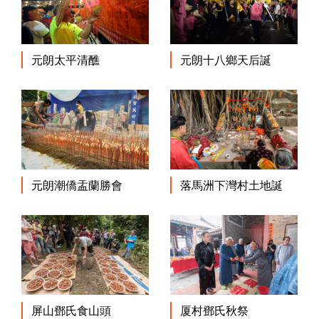
元朗太平清醮
元朗十八鄉天后誕
元朗潮僑盂蘭勝會
落馬洲下灣村土地誕
屏山鄧氏食山頭
厦村鄧氏秋祭