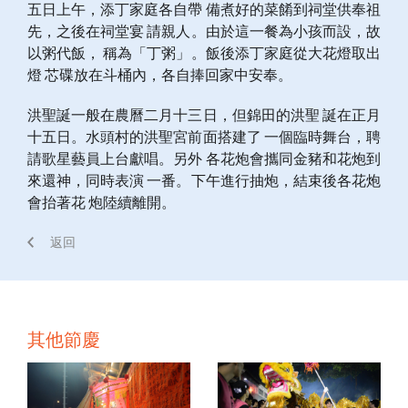
五日上午，添丁家庭各自帶 備煮好的菜餚到祠堂供奉祖
先，之後在祠堂宴 請親人。由於這一餐為小孩而設，故
以粥代飯， 稱為「丁粥」。飯後添丁家庭從大花燈取出
燈 芯碟放在斗桶內，各自捧回家中安奉。
洪聖誕一般在農曆二月十三日，但錦田的洪聖 誕在正月
十五日。水頭村的洪聖宮前面搭建了 一個臨時舞台，聘
請歌星藝員上台獻唱。另外 各花炮會攜同金豬和花炮到
來還神，同時表演 一番。下午進行抽炮，結束後各花炮
會抬著花 炮陸續離開。
返回
其他節慶