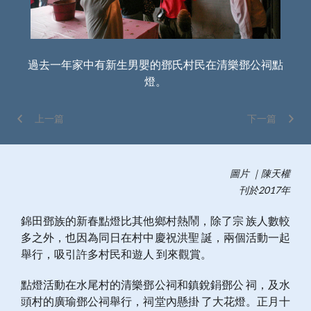
過去一年家中有新生男嬰的鄧氏村民在清樂鄧公祠點
燈。
上一篇
下一篇
圖片 ｜陳天權
刊於2017年
錦田鄧族的新春點燈比其他鄉村熱鬧，除了宗 族人數較
多之外，也因為同日在村中慶祝洪聖 誕，兩個活動一起
舉行，吸引許多村民和遊人 到來觀賞。
點燈活動在水尾村的清樂鄧公祠和鎮銳鋗鄧公 祠，及水
頭村的廣瑜鄧公祠舉行，祠堂內懸掛 了大花燈。正月十