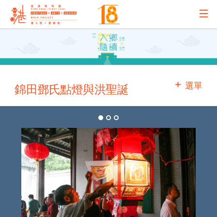
主辦機構
主要贊助
選單
錦田鄧氏點燈與洪聖誕