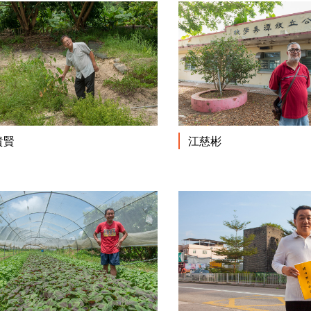
閱讀更多
貴賢
江慈彬