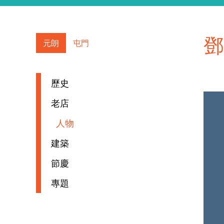
鄧
元朗
屯門
歷史
老店
人物
建築
節慶
專題