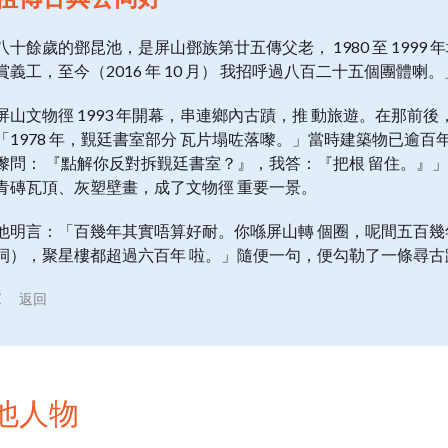
八十餘歲的鄧昆池，是屏山鄧族第廿五傳父老， 1980 至 199
賞義工，至今（2016 年 10 月） 我招呼過八百二十五個團體喇。
屏山文物徑 1993 年開幕，串連鄉內古蹟，推 動旅遊。在那前
「1978 年，覲廷書室部分 瓦片塌咗落嚟。」當時建築物已逾
嚟問： 『點解你反對拆覲廷書室？』，我答：『把根 留住。』」結
青磚瓦頂、灰塑壁畫，成了文物徑 重要一景。
他明言：「百幾年其實唔算好耐。你喺屏山轉 個圈，呢間五百幾
祠），聚星樓都超過六百年 啦。」隨便一句，便勾勒了一條尋古
返回
他人物