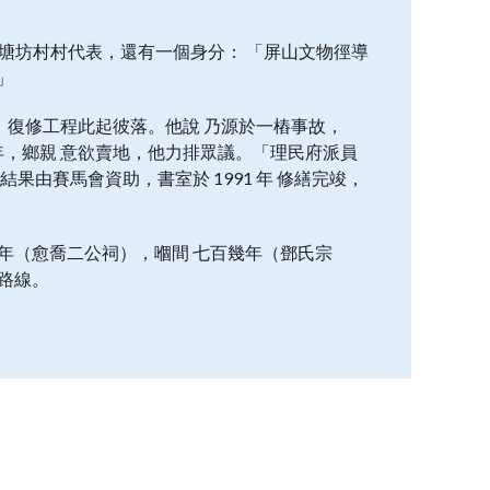
9 年塘坊村村代表，還有一個身分： 「屏山文物徑導
」
後，復修工程此起彼落。他說 乃源於一樁事故，
百年，鄉親 意欲賣地，他力排眾議。「理民府派員
果由賽馬會資助，書室於 1991 年 修繕完竣，
年（愈喬二公祠），嗰間 七百幾年（鄧氏宗
路線。