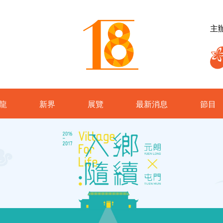
主
龍
新界
展覽
最新消息
節目