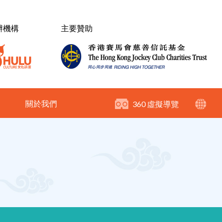
辦機構
主要贊助
關於我們
360 虛擬導覽