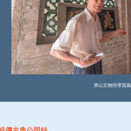
屏山文物徑導賞義
祖傳古典公同好