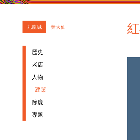
紅
九龍城
黃大仙
歷史
老店
人物
建築
節慶
專題