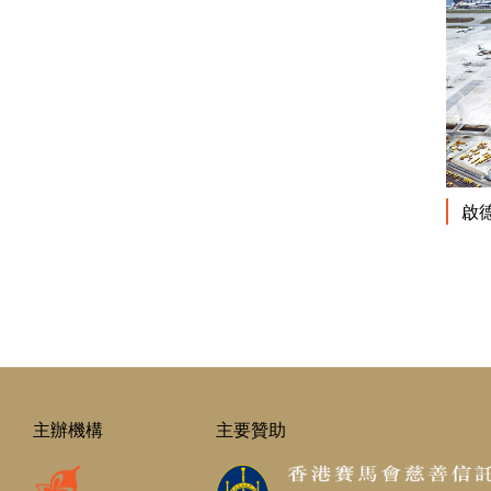
啟
主辦機構
主要贊助