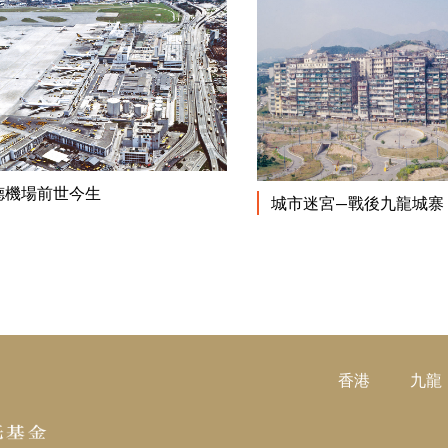
閱讀更多
德機場前世今生
城市迷宮—戰後九龍城寨
香港
九龍