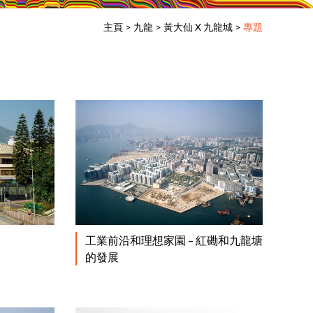
主頁
>
九龍
>
黃大仙 X 九龍城
>
專題
閱讀更多
閱讀更多
工業前沿和理想家園 – 紅磡和九龍塘
的發展