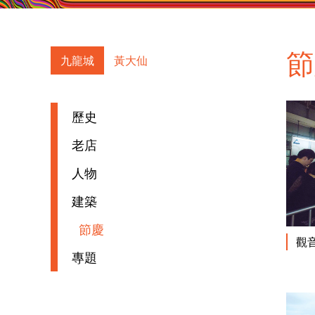
九龍城
黃大仙
歷史
老店
人物
建築
節慶
觀
專題