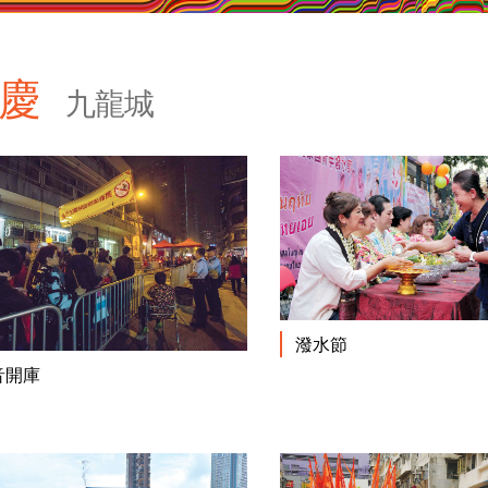
節慶
九龍城
潑水節
閱讀更多
音開庫