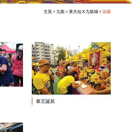
主頁
>
九龍
>
黃大仙 X 九龍城
>
節慶
閱讀更多
閱讀更多
泰王誕辰