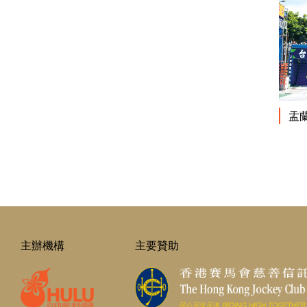
盂
主辦機構
主要贊助