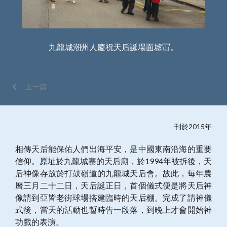
祝天
九龍城潮州人慶祝天后誕場面墟冚。
上一篇
刊於2015年
相傳天后能保佑人們出海平安，是中國東南沿海的重要
信仰。原址於九龍城寨的天后廟，於1994年被拆後，天
后神像存放於打鼓嶺道的九龍城天后會。故此，每年農
曆三月二十二日，天后誕正日，首個儀式便是將天后神
像請到亞皆老街球場搭建臨時的天后棚。完成了請神儀
式後，當天的活動也暫時告一段落，到晚上才會開始神
功戲的表演。