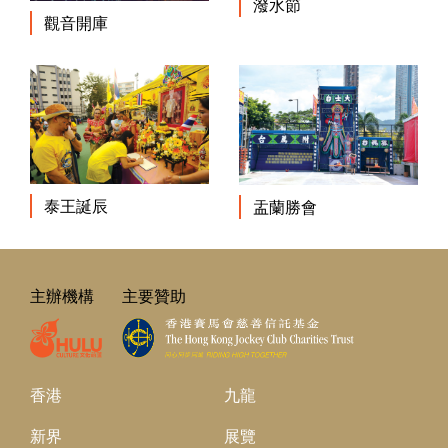
潑水節
觀音開庫
泰王誕辰
盂蘭勝會
主辦機構
主要贊助
香港
九龍
新界
展覽