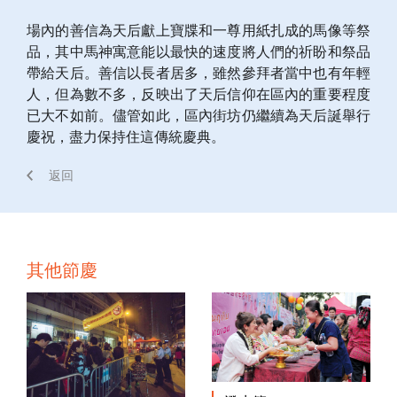
場內的善信為天后獻上寶牒和一尊用紙扎成的馬像等祭
品，其中馬神寓意能以最快的速度將人們的祈盼和祭品
帶給天后。善信以長者居多，雖然參拜者當中也有年輕
人，但為數不多，反映出了天后信仰在區內的重要程度
已大不如前。儘管如此，區內街坊仍繼續為天后誕舉行
慶祝，盡力保持住這傳統慶典。
返回
其他節慶