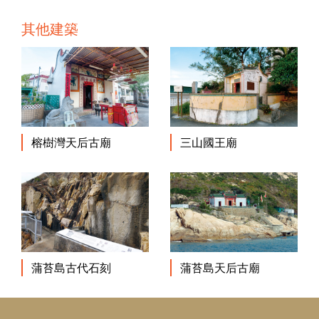
其他建築
榕樹灣天后古廟
三山國王廟
蒲苔島古代石刻
蒲苔島天后古廟