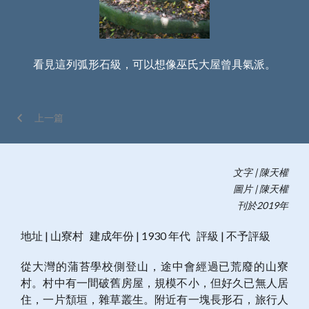
。
看見這列弧形石級，可以想像巫氏大屋曾具氣派。
正
上一篇
文字 | 陳天權
圖片 | 陳天權
刊於2019年
地址 | 山寮村 建成年份 | 1930 年代 評級 | 不予評級
從大灣的蒲苔學校側登山，途中會經過已荒廢的山寮
村。村中有一間破舊房屋，規模不小，但好久已無人居
住，一片頹垣，雜草叢生。附近有一塊長形石，旅行人