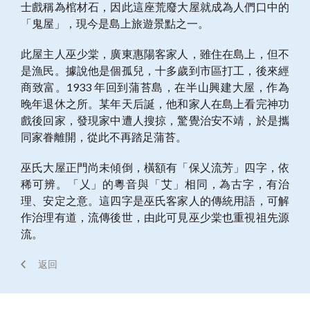
士戲稱為棺材石，因此這座荒廢大屋就成為人們口中的
「鬼屋」，現今是島上旅遊景點之一。
此屋主人巫少棠，廣東惠陽客家人，雖住在島上，但不
是漁民。據說他是個孤兒，十多歲到市區打工，後來經
商致富。1933 年回到蒲苔島，在半山興建大屋，作為
晚年退休之所。某年天后誕，他和家人在島上看完神功
戲後回家，發現家中遭人搜掠，驚覺治安不靖，於是攜
同家眷離開，從此不再踏足蒲苔。
巫氏大屋正門尚未傾倒，橫額有「保乂流芳」四字，依
稀可辨。「乂」的粵音與「艾」相同，為古字，有治
理、安定之意。這四字是巫氏客家人的傳統用語，可解
作治理有道，流傳後世，由此可見巫少棠也重視祖先源
流。
返回