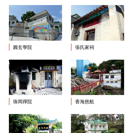
圓玄學院
張氏家祠
珠岡禪院
香海慈航