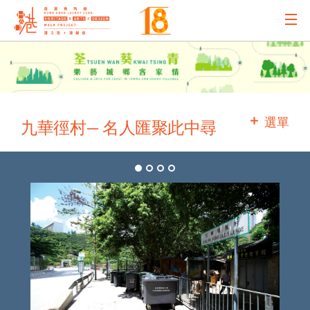
主辦機構
主要贊助
選單
九華徑村— 名人匯聚此中尋