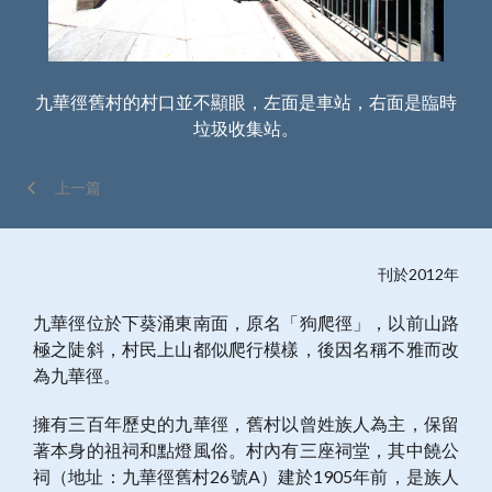
方文
九華徑舊村的村口並不顯眼，左面是車站，右面是臨時
村
垃圾收集站。
上一篇
刊於2012年
九華徑位於下葵涌東南面，原名「狗爬徑」，以前山路
極之陡斜，村民上山都似爬行模樣，後因名稱不雅而改
為九華徑。
擁有三百年歷史的九華徑，舊村以曾姓族人為主，保留
著本身的祖祠和點燈風俗。村內有三座祠堂，其中饒公
祠（地址：九華徑舊村26號A）建於1905年前，是族人