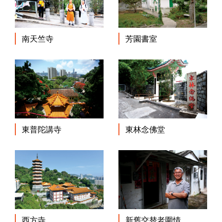
南天竺寺
芳園書室
東普陀講寺
東林念佛堂
西方寺
新舊交替老圍情