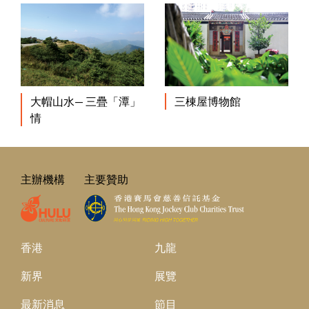
三棟屋博物館
大帽山水— 三疊「潭」
情
主辦機構
主要贊助
香港
九龍
新界
展覽
最新消息
節目