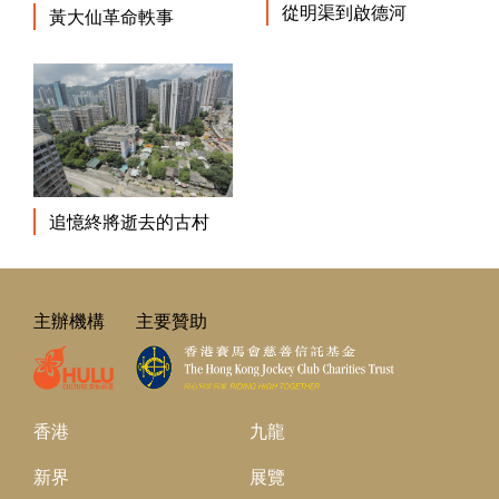
從明渠到啟德河
黃大仙革命軼事
追憶終將逝去的古村
主辦機構
主要贊助
香港
九龍
新界
展覽