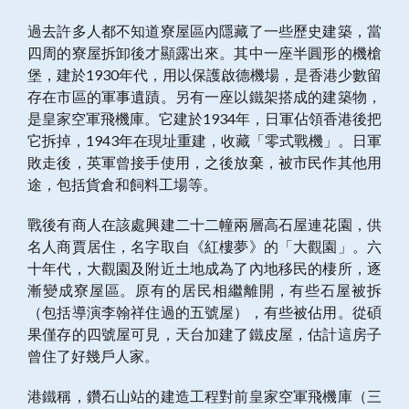
過去許多人都不知道寮屋區內隱藏了一些歷史建築，當
四周的寮屋拆卸後才顯露出來。其中一座半圓形的機槍
堡，建於1930年代，用以保護啟德機場，是香港少數留
存在市區的軍事遺蹟。另有一座以鐵架搭成的建築物，
是皇家空軍飛機庫。它建於1934年，日軍佔領香港後把
它拆掉，1943年在現址重建，收藏「零式戰機」。日軍
敗走後，英軍曾接手使用，之後放棄，被市民作其他用
途，包括貨倉和飼料工場等。
戰後有商人在該處興建二十二幢兩層高石屋連花園，供
名人商賈居住，名字取自《紅樓夢》的「大觀園」。六
十年代，大觀園及附近土地成為了內地移民的棲所，逐
漸變成寮屋區。原有的居民相繼離開，有些石屋被拆
（包括導演李翰祥住過的五號屋），有些被佔用。從碩
果僅存的四號屋可見，天台加建了鐵皮屋，估計這房子
曾住了好幾戶人家。
港鐵稱，鑽石山站的建造工程對前皇家空軍飛機庫（三