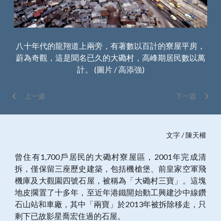
街有
八十年代的龍翔道上兩旁，有著數以百計的寮屋平房，
蔚為奇觀，這是聞名已久的大磡村，高峰期居民數以萬
計。 (圖片 / 高添強)
上一篇
下一篇
文字 / 陳天權
曾住有1,700戶居民的大磡村寮屋區，2001年完成清
拆，僅保留三座歷史建築，包括機槍堡、前皇家空軍飛
機庫及大觀園四號石屋，被稱為「大磡村三寶」。這塊
地皮擱置了十多年，至近年港鐵開始動工興建沙中線鑽
石山站和車廠，其中「兩寶」於2013年被拆除移走，只
剩下已故影星喬宏住過的石屋。