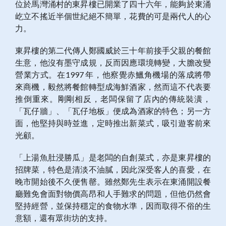
位於馬灣涌村的東昇樓已開業了四十六年，能夠於東涌
屹立不搖近半個世紀絕不簡單，花費的可是兩代人的心
力。
東昇樓的第二代傳人鄭國威於三十年前接手父親的餐館
生意，他沒有墨守成規，反而因應環境轉變，大膽改變
營業方式。在1997 年，他察覺赤鱲角機場的落成將帶
來商機，毅然將餐館轉型成海鮮酒家，然而這不代表要
推倒重來。剛剛相反，老闆保留了店內的傳統裝潢，
「瓦仔牆」、「瓦仔地板」便成為酒家的特色；另一方
面，他堅持與時並進，定時推出新菜式，吸引遊客前來
光顧。
「上湯魚肚浸勝瓜」是老闆的自創菜式，亦是東昇樓的
招牌菜，特色是清淡不油膩，因此深受客人的喜愛，在
晚市開始後不久便售罄。雖然鄭先生表示在東涌開設餐
廳難免會面對物價高昂和人手難求的問題，但他仍然會
堅持經營，並保持穩定的食物水準，因而取得不俗的生
意額，還有眾街坊的支持。