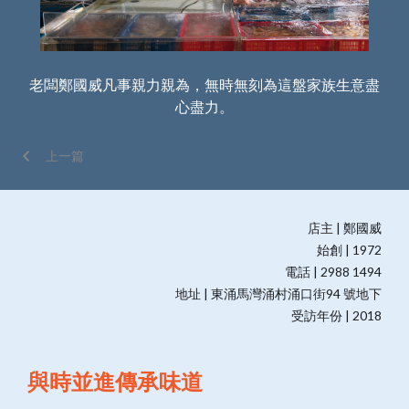
地
老闆鄭國威凡事親力親為，無時無刻為這盤家族生意盡
酒
心盡力。
上一篇
店主 | 鄭國威
始創 | 1972
電話 | 2988 1494
地址 | 東涌馬灣涌村涌口街94 號地下
受訪年份 | 2018
與時並進傳承味道