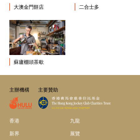
大澳金門餅店
二合士多
蘇廬棚頭茶歇
主辦機構
主要贊助
香港
九龍
新界
展覽