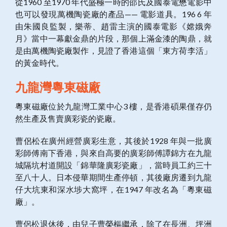
從1960 至1970 年代盛極一時的邵氏及國泰電懋電影中
也可以發現萬機陶瓷廠的產品—— 電影道具。196 6 年
由朱國良監製，樂蒂、趙雷主演的國泰電影《嫦娥奔
月》當中一幕獻金鼎的片段，那個上滿金漆的陶鼎，就
是由萬機陶瓷廠製作，見證了香港這個「東方荷李活」
的黃金時代。
九龍灣粵東磁廠
粵東磁廠位於九龍灣工業中心3 樓，是香港碩果僅存仍
然生產及售賣廣彩瓷的瓷廠。
曹侶松在廣州經營廣彩生意，其後於1928 年與一批廣
彩師傅南下香港，與來自高要的廣彩師傅譚錦方在九龍
城隔坑村道開設「錦華隆廣彩瓷廠」，當時員工約三十
至八十人。日本侵華期間生產停頓，其後廠房遷到九龍
仔大坑東和深水埗大窩坪，在1947 年改名為「粵東磁
廠」。
曹侶松退休後，由兒子曹榮樞繼承，除了在長洲、坪洲