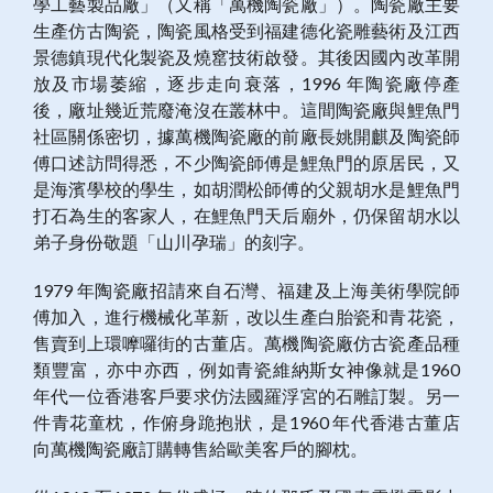
學工藝製品廠」（又稱「萬機陶瓷廠」）。陶瓷廠主要
生產仿古陶瓷，陶瓷風格受到福建德化瓷雕藝術及江西
景德鎮現代化製瓷及燒窰技術啟發。其後因國內改革開
放及市場萎縮，逐步走向衰落，1996 年陶瓷廠停產
後，廠址幾近荒廢淹沒在叢林中。這間陶瓷廠與鯉魚門
社區關係密切，據萬機陶瓷廠的前廠長姚開麒及陶瓷師
傅口述訪問得悉，不少陶瓷師傅是鯉魚門的原居民，又
是海濱學校的學生，如胡潤松師傅的父親胡水是鯉魚門
打石為生的客家人，在鯉魚門天后廟外，仍保留胡水以
弟子身份敬題「山川孕瑞」的刻字。
1979 年陶瓷廠招請來自石灣、福建及上海美術學院師
傅加入，進行機械化革新，改以生產白胎瓷和青花瓷，
售賣到上環嚤囉街的古董店。萬機陶瓷廠仿古瓷產品種
類豐富，亦中亦西，例如青瓷維納斯女神像就是1960
年代一位香港客戶要求仿法國羅浮宮的石雕訂製。另一
件青花童枕，作俯身跪抱狀，是1960 年代香港古董店
向萬機陶瓷廠訂購轉售給歐美客戶的腳枕。