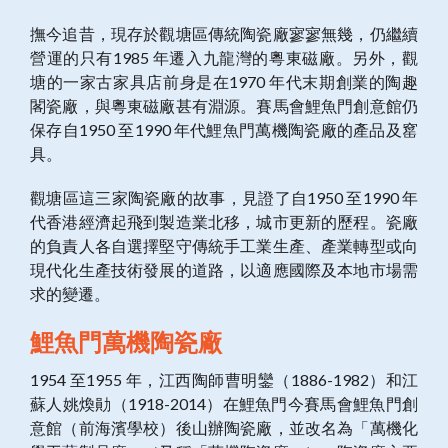
撫今追昔，現存於觀塘區傳統陶瓷廠寥寥無幾，仍繼續
營運的只有1985 年遷入九龍灣的粵東磁廠。另外，觀
塘的一家古家具店前身是在1970 年代末期創業的陶趣
閣瓷廠，與粵東磁廠甚有淵源。賽馬會鯉魚門創意館仍
保存自1950 至1990 年代鯉魚門萬機陶瓷廠的產品及窰
具。
觀塘區這三家陶瓷廠的故事，見證了自1950 至1990 年
代香港經濟起飛到製造業北移，城市更新的歷程。瓷廠
的負責人各自選擇堅守傳統手工業生產、產業轉型或向
現代化生產技術發展的道路，以適應國際及本地市場需
求的變遷。
鯉魚門萬機陶瓷廠
1954 至1955 年，江西陶師曹明鑾（1886-1982）和江
蘇人姚煥勛（1918-2014）在鯉魚門今賽馬會鯉魚門創
意館（前海濱學校）後山辦陶瓷廠，並改名為「萬機化