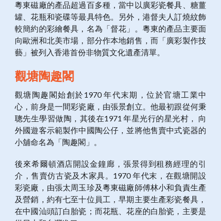
粵東磁廠的產品超過百多種，當中以廣彩瓷餐具、糖薑
罐、花瓶和瓷碟等最具特色。另外，港督夫人訂燒紋飾
較簡約的彩繪餐具，名為「督花」。粵東的產品主要面
向歐洲和北美市場，部分作本地銷售，而「廣彩製作技
藝」被列入香港首份非物質文化遺產清單。
觀塘陶趣閣
觀塘陶趣閣始創於
1970
年代末期，位於官塘工業中
心，前身是一間彩瓷廠，由張景創立。他最初跟從何秉
聰先生學習做陶，其後在
1971
年星光行的星光村，
向
外國遊客示範製作中國陶公仔，並將他售賣中式瓷器的
小舖命名為「陶趣閣」。
後來希爾頓酒店開設金鐘廊，張景得到租務經理的引
介，售賣仿古瓷及木家具。
1970
年代末，在觀塘開設
彩瓷廠，由張太周玉珍及粵東磁廠師傅林小和負責生產
及營銷，約有七至十位員工，早期主要生產彩瓷餐具，
在中國汕頭訂白胎瓷；而花瓶、花座的白胎瓷，主要是