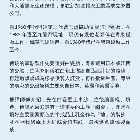
和大埔擴充生產規模，更在新加坡裕廊工業區成立瓷器
公司。
自1960 年代開始第三代曹志雄協助父親打理瓷廠，在
1985 年遷至九龍灣現址，現仍有幾位老師傅在粵東磁
廠工作，如譚志雄師傅，自1960年代已在粵東磁廠工作
至今。
傳統的廣彩製作先要選好白瓷胎，粵東選用日本或江西
的瓷胎，由陶瓷師傅在白瓷上描繪自己設計好的腹稿，
再經過烘燒成為樣品供客人訂貨，再作批量生產。粵東
的廣彩的瓷繪顏料主要來自日本、英國和德國等地。
據譚師傅介紹，先在白瓷盤上車線，之後繪圖樣、填
色。傳統的廣彩還有一道重要的工序「織金」，即是在
填好主要圖案顏色的半成品上乳金作為「地」的裝飾，
並在器物邊緣上大紅或金線花紋，最後進窰爐燒製而
成。