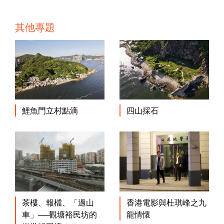
其他專題
鯉魚門立村點滴
四山採石
茶樓、報檔、「過山
香港電影與杜琪峰之九
車」──觀塘裕民坊的
龍情懷