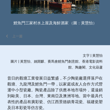
鯉魚門三家村水上屋及海鮮酒家 （圖：黃慧怡）
上一篇
文字 | 黃慧怡
圖片 | 黃慧怡、姚開麒、賽馬會鯉魚門創意館、香港電影資料
館、陶趣閣、文化葫蘆
昔日的觀塘工業發展日益繁盛，不少陶瓷廠選擇落戶在
觀塘、九龍灣及鯉魚門一帶，以家庭或友人合作方式營
運中小型瓷廠。陶瓷產品除了供應本地市場外，還遠銷
到歐美、日本、台灣、東南亞及澳洲等地。當中最具代
表性的產品有廣彩瓷、仿江西景德鎮青花瓷、福建瓷塑
及日本彩瓷等仿古瓷。