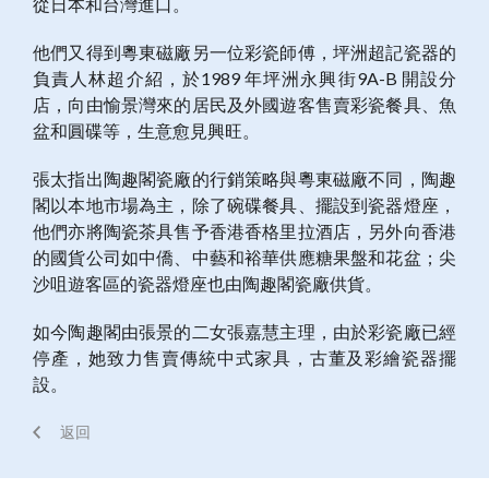
從日本和台
灣進口。
他們又得到粵東磁廠另一位彩瓷師傅，坪洲超記瓷器的
負責人林超介紹，於
1989
年坪洲永興街
9A-B
開設分
店，向由愉景灣來的居民及外國遊客售賣彩瓷餐具、魚
盆和圓碟等，生意愈見興旺。
張太指出陶趣閣瓷廠的行銷策略與粵東磁廠不同，陶趣
閣以本地市場為主，除了碗碟餐具、擺設到瓷器燈座，
他們亦將陶瓷茶具售予香港香格里拉酒店，另外向香港
的國貨公司如中僑、中藝和裕華供應糖果盤和花盆；尖
沙咀遊客區的瓷器燈座也由陶趣閣瓷廠供貨。
如今陶趣閣由張景的二女張嘉慧主理，由於彩瓷廠已經
停產，她致力售賣傳統中式家具，古董及彩繪瓷器擺
設。
返回