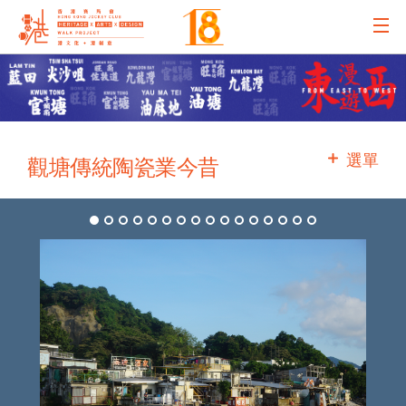
主辦機構
主要贊助
選單
觀塘傳統陶瓷業今昔