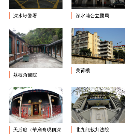
深水埗警署
深水埔公立醫局
美荷樓
荔枝角醫院
天后廟（華廟會現稱深
北九龍裁判法院