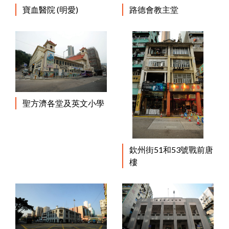
寶血醫院 (明愛)
路德會教主堂
聖方濟各堂及英文小學
欽州街51和53號戰前唐
樓