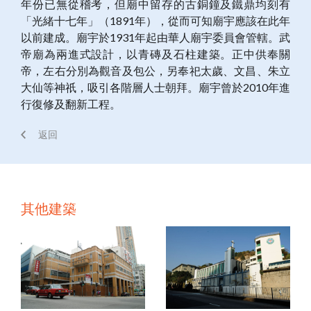
年份已無從稽考，但廟中留存的古銅鐘及鐵鼎均刻有
「光緒十七年」（1891年），從而可知廟宇應該在此年
以前建成。廟宇於1931年起由華人廟宇委員會管轄。武
帝廟為兩進式設計，以青磚及石柱建築。正中供奉關
帝，左右分別為觀音及包公，另奉祀太歲、文昌、朱立
大仙等神祇，吸引各階層人士朝拜。廟宇曾於2010年進
行復修及翻新工程。
返回
其他建築