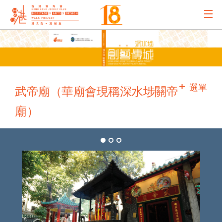
主辦機構
主要贊助
選單
武帝廟（華廟會現稱深水埗關帝
廟）