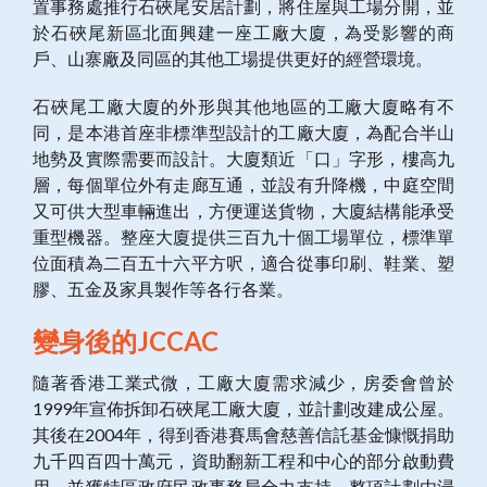
置事務處推行石硤尾安居計劃，將住屋與工場分開，並
於石硤尾新區北面興建一座工廠大廈，為受影響的商
戶、山寨廠及同區的其他工場提供更好的經營環境。
石硤尾工廠大廈的外形與其他地區的工廠大廈略有不
同，是本港首座非標準型設計的工廠大廈，為配合半山
地勢及實際需要而設計。大廈類近「口」字形，樓高九
層，每個單位外有走廊互通，並設有升降機，中庭空間
又可供大型車輛進出，方便運送貨物，大廈結構能承受
重型機器。整座大廈提供三百九十個工場單位，標準單
位面積為二百五十六平方呎，適合從事印刷、鞋業、塑
膠、五金及家具製作等各行各業。
變身後的JCCAC
隨著香港工業式微，工廠大廈需求減少，房委會曾於
1999年宣佈拆卸石硤尾工廠大廈，並計劃改建成公屋。
其後在2004年，得到香港賽馬會慈善信託基金慷慨捐助
九千四百四十萬元，資助翻新工程和中心的部分啟動費
用，並獲特區政府民政事務局全力支持。整項計劃由浸