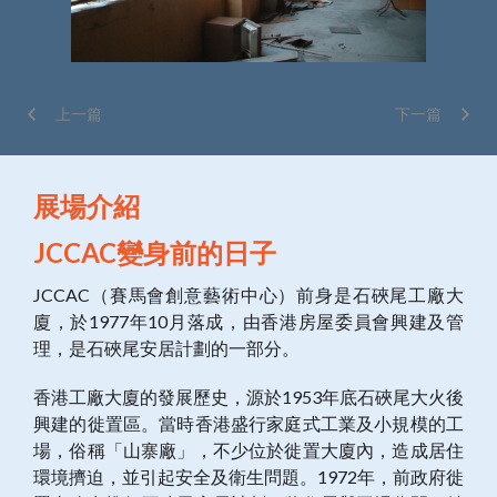
上一篇
下一篇
展場介紹
JCCAC變身前的日子
JCCAC（賽馬會創意藝術中心）前身是石硤尾工廠大
廈，於1977年10月落成，由香港房屋委員會興建及管
理，是石硤尾安居計劃的一部分。
香港工廠大廈的發展歷史，源於1953年底石硤尾大火後
興建的徙置區。當時香港盛行家庭式工業及小規模的工
場，俗稱「山寨廠」，不少位於徙置大廈內，造成居住
環境擠迫，並引起安全及衛生問題。1972年，前政府徙