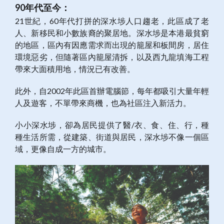
90年代至今：
21世紀，60年代打拼的深水埗人口趨老，此區成了老
人、新移民和小數族裔的聚居地。深水埗是本港最貧窮
的地區，區內有因應需求而出現的籠屋和板間房，居住
環境惡劣，但隨著區內籠屋清拆，以及西九龍填海工程
帶來大面積用地，情況已有改善。
此外，自2002年此區首辦電腦節，每年都吸引大量年輕
人及遊客，不單帶來商機，也為社區注入新活力。
小小深水埗，卻為居民提供了醫/衣、食、住、行，種
種生活所需，從建築、街道與居民，深水埗不像一個區
域，更像自成一方的城市。