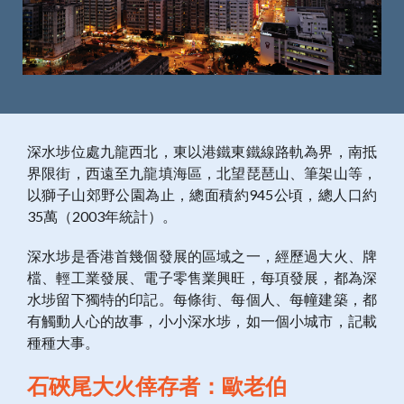
深水埗位處九龍西北，東以港鐵東鐵線路軌為界，南抵
界限街，西遠至九龍填海區，北望琵琶山、筆架山等，
以獅子山郊野公園為止，總面積約945公頃，總人口約
35萬（2003年統計）。
深水埗是香港首幾個發展的區域之一，經歷過大火、牌
檔、輕工業發展、電子零售業興旺，每項發展，都為深
水埗留下獨特的印記。每條街、每個人、每幢建築，都
有觸動人心的故事，小小深水埗，如一個小城市，記載
種種大事。
石硤尾大火倖存者：歐老伯