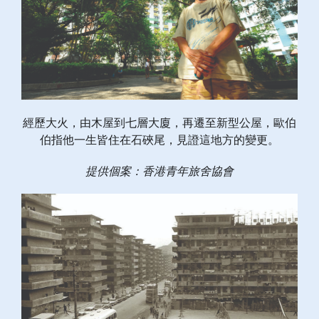
經歷大火，由木屋到七層大廈，再遷至新型公屋，歐伯
伯指他一生皆住在石硤尾，見證這地方的變更。
提供個案：香港青年旅舍協會