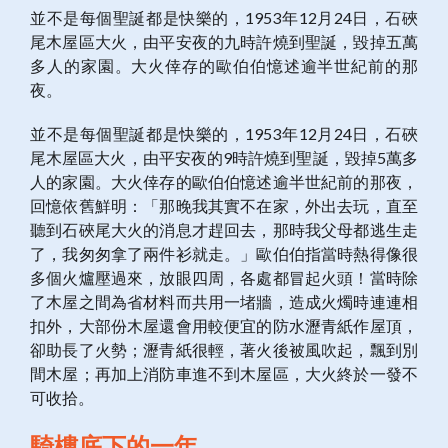
並不是每個聖誕都是快樂的，1953年12月24日，石硤
尾木屋區大火，由平安夜的九時許燒到聖誕，毀掉五萬
多人的家園。大火倖存的歐伯伯憶述逾半世紀前的那
夜。
並不是每個聖誕都是快樂的，1953年12月24日，石硤
尾木屋區大火，由平安夜的9時許燒到聖誕，毀掉5萬多
人的家園。大火倖存的歐伯伯憶述逾半世紀前的那夜，
回憶依舊鮮明：「那晚我其實不在家，外出去玩，直至
聽到石硤尾大火的消息才趕回去，那時我父母都逃生走
了，我匆匆拿了兩件衫就走。」歐伯伯指當時熱得像很
多個火爐壓過來，放眼四周，各處都冒起火頭！當時除
了木屋之間為省材料而共用一堵牆，造成火燭時連連相
扣外，大部份木屋還會用較便宜的防水瀝青紙作屋頂，
卻助長了火勢；瀝青紙很輕，著火後被風吹起，飄到別
間木屋；再加上消防車進不到木屋區，大火終於一發不
可收拾。
騎樓底下的一年