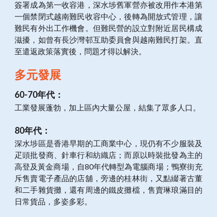
簽署成為第一收容港，深水埗舊軍營亦被改用作本港第
一個禁閉式越南難民收容中心，後轉為開放式管理，讓
難民有外出工作機會。但難民營的設立對附近居民構成
滋擾，如曾有長沙灣邨互助委員會與越南難民打架。直
至遣返政策落實後，問題才得以解決。
多元發展
60-70年代：
工業發展蓬勃，加上區內大量公屋，結集了眾多人口。
80年代：
深水埗區是香港早期的工商業中心，現仍有不少服裝及
疋頭批發商、針車行和紡織店；而原以時裝批發為主的
高登及黃金商場，自80年代轉型為電腦商場；鴨寮街充
斥售賣電子產品的店舖，旁邊的桂林街，又點綴著古董
和二手雜貨攤，還有周邊的鐵皮攤檔，售賣琳琅滿目的
日常貨品，多姿多彩。