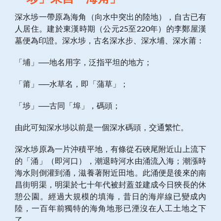
深水埗一帶原為海角（向水中突出的陸地），自古已有
人居住。建於東漢時期（公元25至220年）的李鄭屋漢
墓便為印證。深水埗，古名深水步、深水埔、深水莆：
「埔」──地名用字，泛指平坦的地方；
「莆」──水草名，即「蒲草」；
「埗」──古同「埠」，碼頭；
由此可知深水埗以前是一個深水碼頭，交通繁忙。
深水埗原為一片沖積平地，有條從石硤尾附近山上流下
的「涌」（即河口），潮退時河水由涌流入海；潮漲時
海水則倒灌到涌，滋養著附近田地。此涌便是後來的南
昌街明渠，明渠於七十年代被封蓋並建成今日狹長的休
憩公園。經過大規模的填海，昔日的海岸線已變成內
陸，一百年前獨特的海角地形已湮沒在人工土地之下
了。