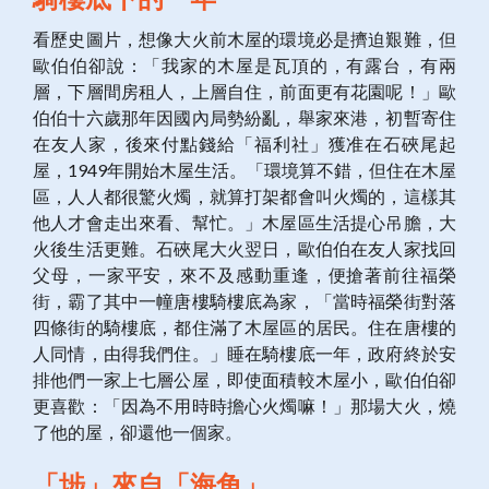
看歷史圖片，想像大火前木屋的環境必是擠迫艱難，但
歐伯伯卻說：「我家的木屋是瓦頂的，有露台，有兩
層，下層間房租人，上層自住，前面更有花園呢！」歐
伯伯十六歲那年因國內局勢紛亂，舉家來港，初暫寄住
在友人家，後來付點錢給「福利社」獲准在石硤尾起
屋，1949年開始木屋生活。「環境算不錯，但住在木屋
區，人人都很驚火燭，就算打架都會叫火燭的，這樣其
他人才會走出來看、幫忙。」木屋區生活提心吊膽，大
火後生活更難。石硤尾大火翌日，歐伯伯在友人家找回
父母，一家平安，來不及感動重逢，便搶著前往福榮
街，霸了其中一幢唐樓騎樓底為家，「當時福榮街對落
四條街的騎樓底，都住滿了木屋區的居民。住在唐樓的
人同情，由得我們住。」睡在騎樓底一年，政府終於安
排他們一家上七層公屋，即使面積較木屋小，歐伯伯卻
更喜歡：「因為不用時時擔心火燭嘛！」那場大火，燒
了他的屋，卻還他一個家。
「埗」來自「海角」