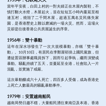
當年平安夜，白田上村的一對夫婦正在木屋內製鞋，不
慎打翻火水燈，木屋起火，並在短短五小時內蔓延至相
連五村，燒毀了二千間木屋，超過五萬名災民痛失家
園，是香港歷史上難以磨滅的一場火災。然而，這場火
災卻是往後香港公共房屋誕生的序章。
1956年：雙十暴動
這年在深水埗發生了一次大規模暴動，亦稱「雙十暴
動」。10月10日，有居民在李鄭屋邨掛上國民黨旗，但
遭徒置區辦事處職員拆下，因而引起爭執，繼而演變成
暴動。騷亂持續了五天，並蔓延至全港，社會陷入一片
混亂，並實施了戒嚴。
這次暴動釀成六十人死亡，四百多人受傷，成為香港史
上死亡人數最高的騷亂暴動事件。
1979年：安置越南船民
越南局勢日趨不穩，大量船民湧往東南亞及本港。香港