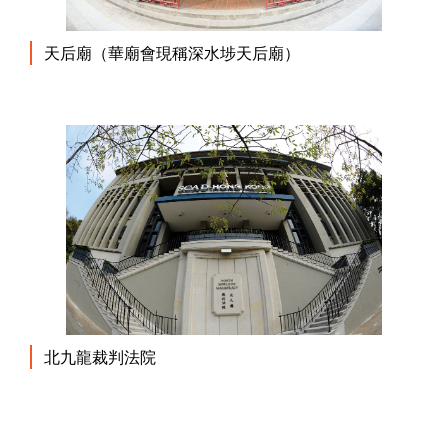
天后廟（華廟會現稱深水埗天后廟）
北九龍裁判法院