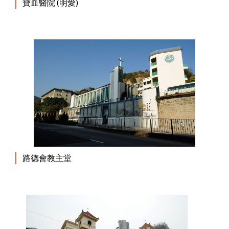
寶血醫院 (明愛)
路德會教主堂