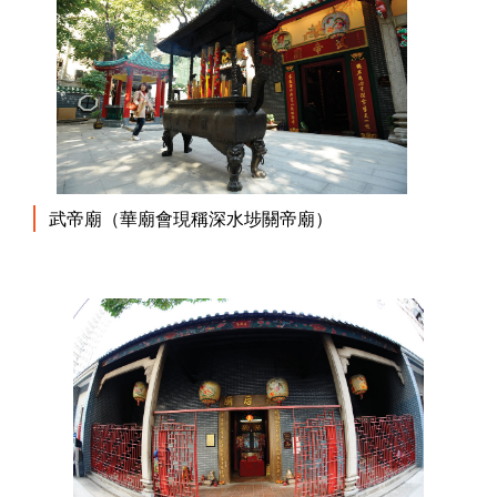
武帝廟（華廟會現稱深水埗關帝廟）