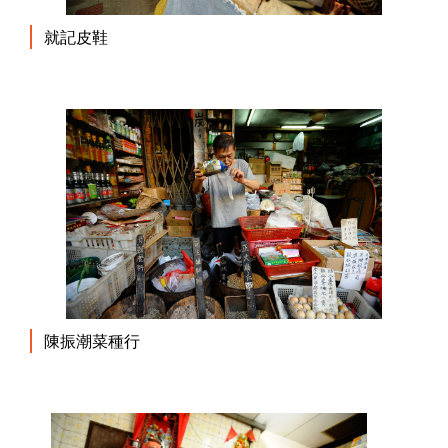
就記皮鞋
陳振潮菜種行