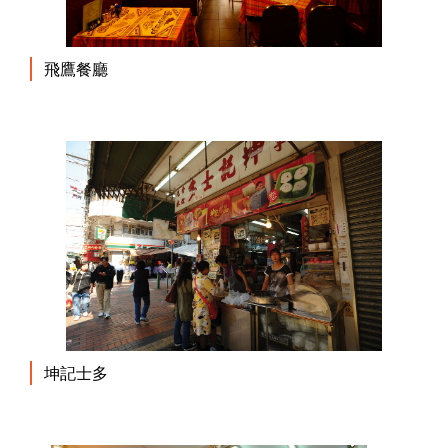
飛鷹餐廳
坤記士多