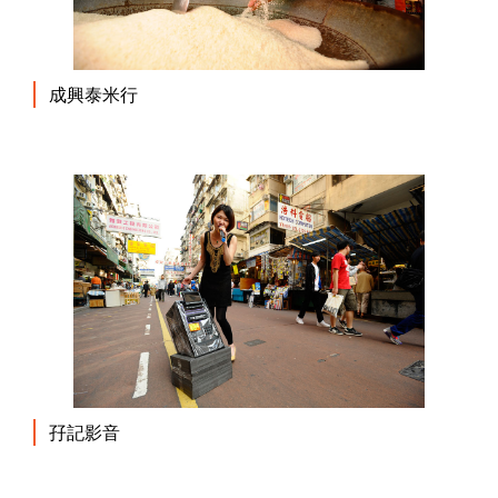
成興泰米行
孖記影音