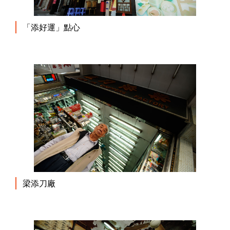
「添好運」點心
梁添刀廠