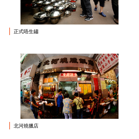
正式唔生鏽
北河燒臘店