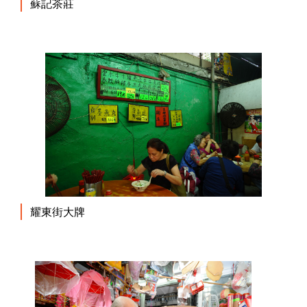
蘇記茶莊
耀東街大牌