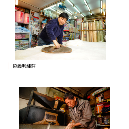
協義興繡莊