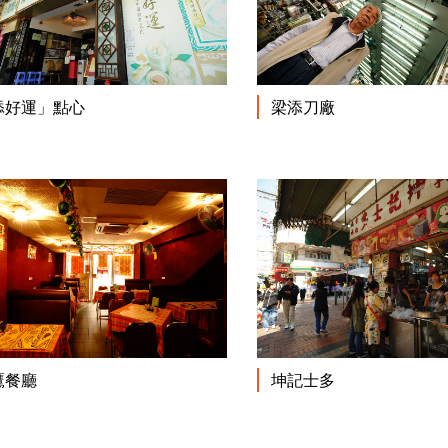
閱讀更多
添好運」點心
梁添刀廠
閱讀更多
鷹餐廳
坤記士多