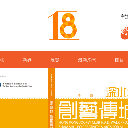
主
龍
新界
展覽
最新消息
節目