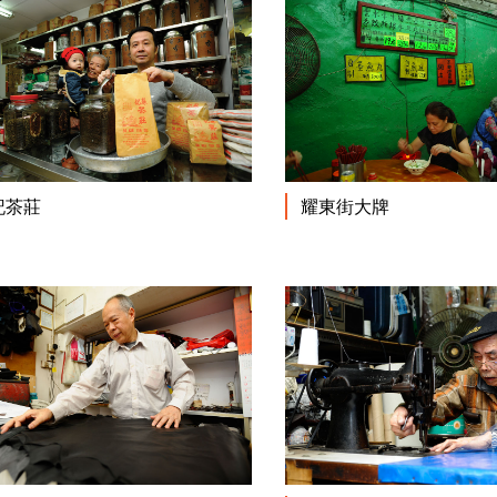
閱讀更多
記茶莊
耀東街大牌