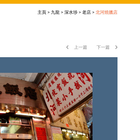
主頁
>
九龍
>
深水埗
>
老店
>
北河燒臘店
上一篇
下一篇