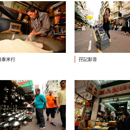
閱讀更多
興泰米行
孖記影音