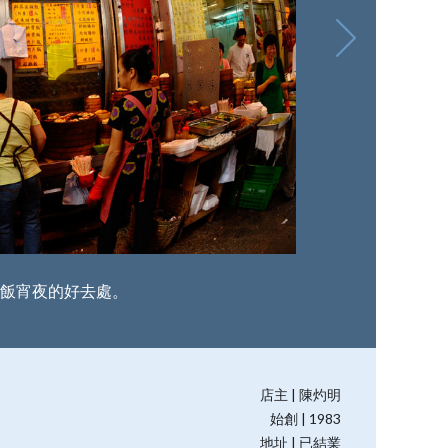
飯宵夜的好去處。
飯
店主 | 陳灼明
始創 | 1983
地址 | 已結業