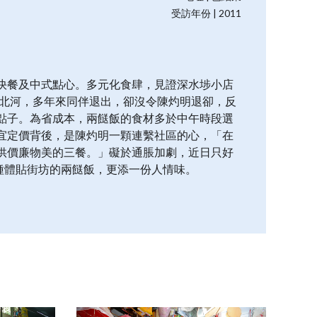
受訪年份 | 2011
快餐及中式點心。多元化食肆，見證深水埗小店
手北河，多年來同伴退出，卻沒令陳灼明退卻，反
點子。為省成本，兩餸飯的食材多於中午時段選
宜定價背後，是陳灼明一顆連繫社區的心，「在
供價廉物美的三餐。」礙於通脹加劇，近日只好
種體貼街坊的兩餸飯，更添一份人情味。