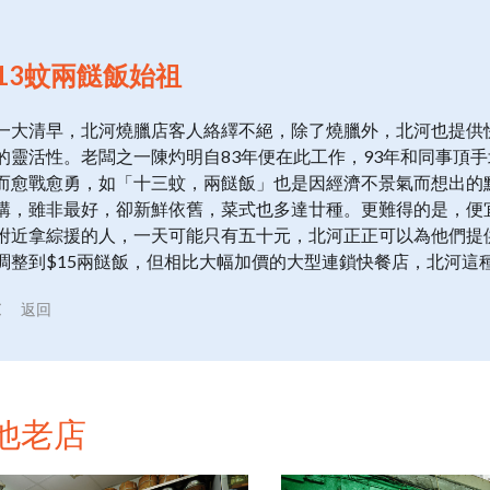
13蚊兩餸飯始祖
一大清早，北河燒臘店客人絡繹不絕，除了燒臘外，北河也提供
的靈活性。老闆之一陳灼明自83年便在此工作，93年和同事頂
而愈戰愈勇，如「十三蚊，兩餸飯」也是因經濟不景氣而想出的
購，雖非最好，卻新鮮依舊，菜式也多達廿種。更難得的是，便
附近拿綜援的人，一天可能只有五十元，北河正正可以為他們提
調整到$15兩餸飯，但相比大幅加價的大型連鎖快餐店，北河這
返回
他老店