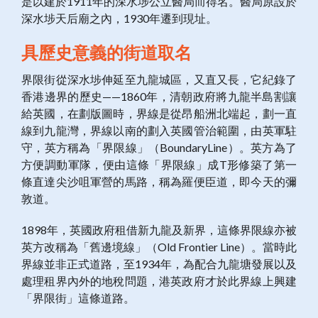
是以建於1911年的深水埗公立醫局而得名。醫局原設於
深水埗天后廟之內，1930年遷到現址。
具歷史意義的街道取名
界限街從深水埗伸延至九龍城區，又直又長，它紀錄了
香港邊界的歷史——1860年，清朝政府將九龍半島割讓
給英國，在劃版圖時，界線是從昂船洲北端起，劃一直
線到九龍灣，界線以南的劃入英國管治範圍，由英軍駐
守，英方稱為「界限線」（BoundaryLine）。英方為了
方便調動軍隊，便由這條「界限線」成T形修築了第一
條直達尖沙咀軍營的馬路，稱為羅便臣道，即今天的彌
敦道。
1898年，英國政府租借新九龍及新界，這條界限線亦被
英方改稱為「舊邊境線」（Old Frontier Line）。當時此
界線並非正式道路，至1934年，為配合九龍塘發展以及
處理租界內外的地稅問題，港英政府才於此界線上興建
「界限街」這條道路。