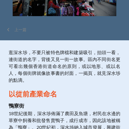
上一篇
逛深水埗，不要只被特色牌檔和建築吸引，抬頭一看，
連街道的名字，背後又見一街一故事。區內不同街名更
可看出幾個香港街道命名的原則，或以地形、或以名
人，每個街牌就像故事書的封面，一揭頁，就見深水埗
的點滴。
以從前產業命名
鴨寮街
18世紀後期，深水埗佈滿了農田及魚塘，村民在水邊的
草寮中飼養和批發售賣鴨子，成行成市，因此該地被稱
為「鴨寮」。20世紀初，深水埗納入城市發展，興建街