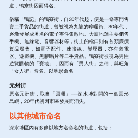
道，鴨寮街因而得名。
俗稱「鴨記」的鴨寮街，自30年代起，便是一條專門售
賣二手貨品的街道，曾被視為九龍的嚤囉街。80年代，
逐漸發展成著名的電子零件集散地。大廈地舖主要銷售
手機、無線電、音響器材等，街上的檔口則有各類廉價
貨品發售，如電子配件、連接線、變壓器，亦有舊電
器、遊戲機、黑膠唱片等二手貨品。鴨寮街被視為男性
遊覽購物的「寶地」，因而有「男人街」之稱，與旺角
「女人街」齊名。以地形命名
元州街
原名元洲街，取自「圓洲」──深水埗對開的一個圓形
島嶼，20年代初因市區發展而消失。
以其他城市命名
深水埗區內有多條以地方名命名的街道，包括：